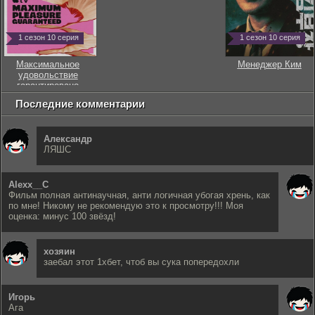
1 сезон 10 серия
1 сезон 10 серия
Максимальное
Менеджер Ким
удовольствие
гарантировано
Последние комментарии
Александр
ЛЯШС
Alexx__C
Фильм полная антинаучная, анти логичная убогая хрень, как
по мне! Никому не рекомендую это к просмотру!!! Моя
оценка: минус 100 звёзд!
хозяин
заебал этот 1хбет, чтоб вы сука попередохли
Игорь
Ага