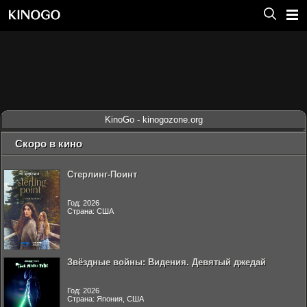
KinoGo - kinogozone.org
Скоро в кино
Стерлинг-Поинт
Год: 2026
Страна: США
Звёздные войны: Видения. Девятый джедай
Год: 2026
Страна: Япония, США