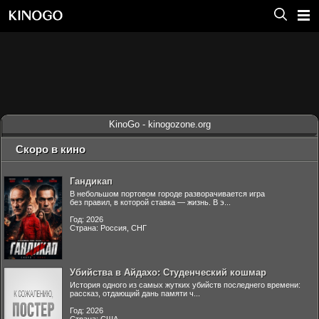
KinoGo - kinogozone.org
Скоро в кино
Гандикап
В небольшом портовом городе разворачивается игра
без правил, в которой ставка — жизнь. В э...
Год: 2026
Страна: Россия, СНГ
Убийства в Айдахо: Студенческий кошмар
История одного из самых жутких убийств последнего времени:
рассказ, отдающий дань памяти ч...
Год: 2026