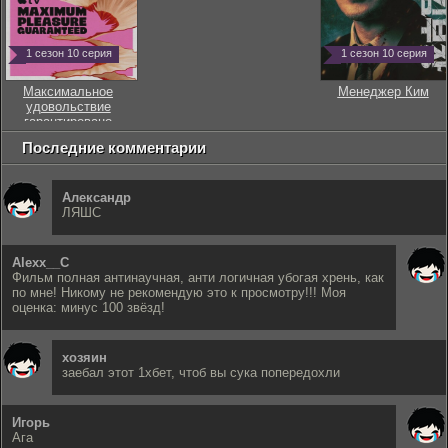
1 сезон 10 серия
1 сезон 10 серия
Максимальное
Менеджер Ким
удовольствие
гарантировано
Последние комментарии
Александр
ЛЯШС
Alexx__C
Фильм полная антинаучная, анти логичная убогая хрень, как
по мне! Никому не рекомендую это к просмотру!!! Моя
оценка: минус 100 звёзд!
хозяин
заебал этот 1хбет, чтоб вы сука попередохли
Игорь
Ага