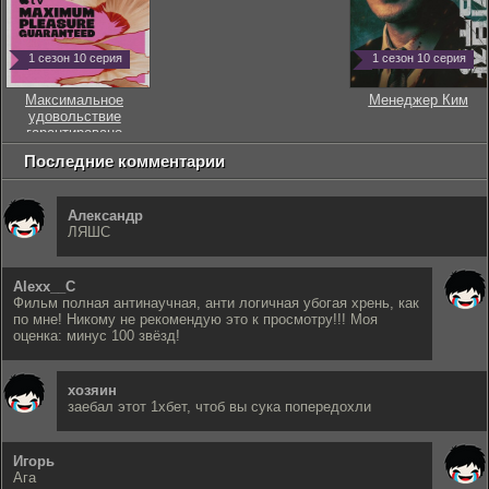
1 сезон 10 серия
1 сезон 10 серия
Максимальное
Менеджер Ким
удовольствие
гарантировано
Последние комментарии
Александр
ЛЯШС
Alexx__C
Фильм полная антинаучная, анти логичная убогая хрень, как
по мне! Никому не рекомендую это к просмотру!!! Моя
оценка: минус 100 звёзд!
хозяин
заебал этот 1хбет, чтоб вы сука попередохли
Игорь
Ага