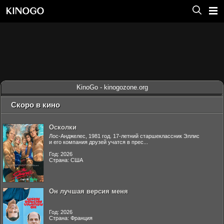
KinoGo - kinogozone.org
Скоро в кино
Осколки
Лос-Анджелес, 1981 год. 17-летний старшеклассник Эллис
и его компания друзей учатся в прес...
Год: 2026
Страна: США
Он лучшая версия меня
Год: 2026
Страна: Франция