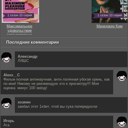
1 сезон 10 серия
1 сезон 10 серия
Максимальное
Менеджер Ким
удовольствие
гарантировано
Последние комментарии
Александр
ЛЯШС
Alexx__C
Фильм полная антинаучная, анти логичная убогая хрень, как
по мне! Никому не рекомендую это к просмотру!!! Моя
оценка: минус 100 звёзд!
хозяин
заебал этот 1хбет, чтоб вы сука попередохли
Игорь
Ага