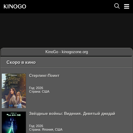
KinoGo - kinogozone.org
Скоро в кино
Стерлинг-Поинт
Год: 2026
Страна: США
Звёздные войны: Видения. Девятый джедай
Год: 2026
Страна: Япония, США