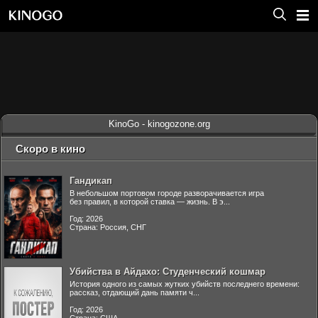
KinoGo - kinogozone.org
Скоро в кино
Гандикап
В небольшом портовом городе разворачивается игра
без правил, в которой ставка — жизнь. В э...
Год: 2026
Страна: Россия, СНГ
Убийства в Айдахо: Студенческий кошмар
История одного из самых жутких убийств последнего времени:
рассказ, отдающий дань памяти ч...
Год: 2026