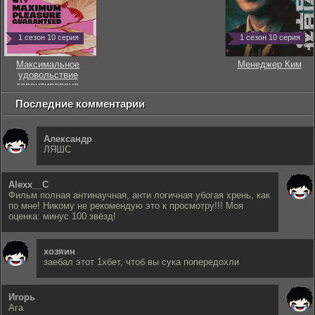
1 сезон 10 серия
1 сезон 10 серия
Максимальное
Менеджер Ким
удовольствие
гарантировано
Последние комментарии
Александр
ЛЯШС
Alexx__C
Фильм полная антинаучная, анти логичная убогая хрень, как
по мне! Никому не рекомендую это к просмотру!!! Моя
оценка: минус 100 звёзд!
хозяин
заебал этот 1хбет, чтоб вы сука попередохли
Игорь
Ага