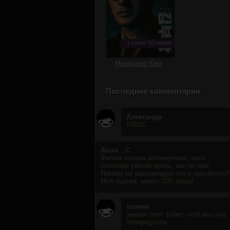
1 сезон 10 серия
Менеджер Ким
Последние комментарии
Александр
ЛЯШС
Alexx__C
Фильм полная антинаучная, анти
логичная убогая хрень, как по мне!
Никому не рекомендую это к просмотру!!
Моя оценка: минус 100 звёзд!
хозяин
заебал этот 1хбет, чтоб вы сука
попередохли