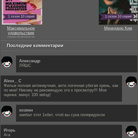
1 сезон 10 серия
1 сезон 10 серия
Максимальное
Менеджер Ким
удовольствие
гарантировано
Последние комментарии
Александр
ЛЯШС
Alexx__C
Фильм полная антинаучная, анти логичная убогая хрень, как
по мне! Никому не рекомендую это к просмотру!!! Моя
оценка: минус 100 звёзд!
хозяин
заебал этот 1хбет, чтоб вы сука попередохли
Игорь
Ага