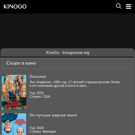
KinoGo - kinogozone.org
Скоро в кино
Осколки
Лос-Анджелес, 1981 год. 17-летний старшеклассник Эллис
и его компания друзей учатся в прес...
Год: 2026
Страна: США
Он лучшая версия меня
Год: 2026
Страна: Франция