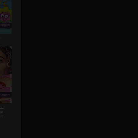
 серия
0
 серия
ое
ие
но