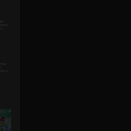
де
равил,
э...
тких
:
ти ч...