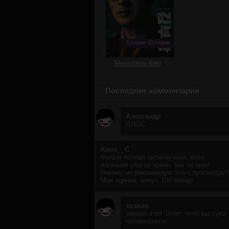
1 сезон 10 серия
Менеджер Ким
Последние комментарии
Александр
ЛЯШС
Alexx__C
Фильм полная антинаучная, анти
логичная убогая хрень, как по мне!
Никому не рекомендую это к просмотру!!
Моя оценка: минус 100 звёзд!
хозяин
заебал этот 1хбет, чтоб вы сука
попередохли