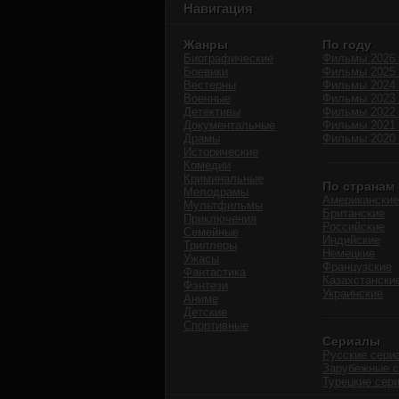
Навигация
Жанры
По году
Биографические
Фильмы 2026 
Боевики
Фильмы 2025 
Вестерны
Фильмы 2024 
Военные
Фильмы 2023 
Детективы
Фильмы 2022 
Документальные
Фильмы 2021 
Драмы
Фильмы 2020 
Исторические
Комедии
Криминальные
По странам
Мелодрамы
Американские
Мультфильмы
Британские
Приключения
Российские
Семейные
Индийские
Триллеры
Немецкие
Ужасы
Французские
Фантастика
Казахстански
Фэнтези
Украинские
Аниме
Детские
Спортивные
Сериалы
Русские сери
Зарубежные 
Турецкие сер