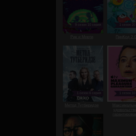
9 сезон 10 серия
1 сезон 20
Рик и Морти
ПинКод 2.
1 сезон 6 серия
1 сезон 10
Метод Тутберидзе
Максимальн
удовольств
гарантирова