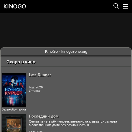
KinoGo - kinogozone.org
Скоро в кино
Late Runner
Год: 2026
Страна:
Великобритания
Последний дом
Семья из четырёх человек внезапно оказывается заперта
в собственном доме без возможности в...