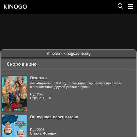
KinoGo - kinogozone.org
Скоро в кино
Осколки
Лос-Анджелес, 1981 год. 17-летний старшеклассник Эллис
и его компания друзей учатся в прес...
Год: 2026
Страна: США
Он лучшая версия меня
Год: 2026
Страна: Франция