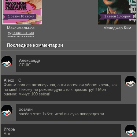
1 сезон 10 серия
1 сезон 10 серия
Максимальное
Менеджер Ким
удовольствие
гарантировано
Последние комментарии
Александр
ЛЯШС
Alexx__C
Фильм полная антинаучная, анти логичная убогая хрень, как
по мне! Никому не рекомендую это к просмотру!!! Моя
оценка: минус 100 звёзд!
хозяин
заебал этот 1хбет, чтоб вы сука попередохли
Игорь
Ага