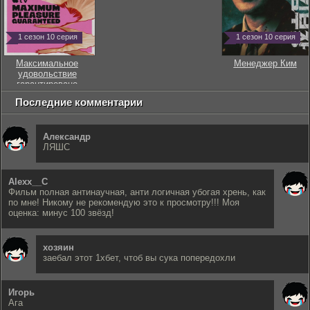
1 сезон 10 серия
1 сезон 10 серия
Максимальное
Менеджер Ким
удовольствие
гарантировано
Последние комментарии
Александр
ЛЯШС
Alexx__C
Фильм полная антинаучная, анти логичная убогая хрень, как
по мне! Никому не рекомендую это к просмотру!!! Моя
оценка: минус 100 звёзд!
хозяин
заебал этот 1хбет, чтоб вы сука попередохли
Игорь
Ага