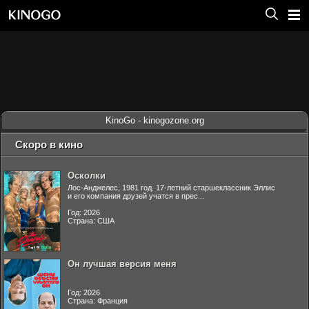
KinoGo - kinogozone.org
Скоро в кино
Осколки
Лос-Анджелес, 1981 год. 17-летний старшеклассник Эллис
и его компания друзей учатся в прес...
Год: 2026
Страна: США
Он лучшая версия меня
Год: 2026
Страна: Франция