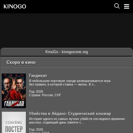
KinoGo - kinogozone.org
Скоро в кино
Гандикап
В небольшом портовом городе разворачивается игра
без правил, в которой ставка — жизнь. В э...
Год: 2026
Страна: Россия, СНГ
Убийства в Айдахо: Студенческий кошмар
История одного из самых жутких убийств последнего времени:
рассказ, отдающий дань памяти ч...
Год: 2026