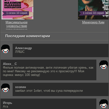
1 сезон 10 серия
1 сезон 10 серия
Максимальное
Менеджер Ким
удовольствие
гарантировано
Последние комментарии
Александр
ЛЯШС
Alexx__C
Фильм полная антинаучная, анти логичная убогая хрень, как
по мне! Никому не рекомендую это к просмотру!!! Моя
оценка: минус 100 звёзд!
хозяин
заебал этот 1хбет, чтоб вы сука попередохли
Игорь
Ага