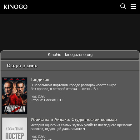
KinoGo - kinogozone.org
Скоро в кино
Гандикап
В небольшом портовом городе разворачивается игра
без правил, в которой ставка — жизнь. В э...
Год: 2026
Страна: Россия, СНГ
Убийства в Айдахо: Студенческий кошмар
История одного из самых жутких убийств последнего времени:
рассказ, отдающий дань памяти ч...
Год: 2026