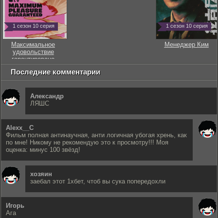
1 сезон 10 серия
1 сезон 10 серия
Максимальное
Менеджер Ким
удовольствие
гарантировано
Последние комментарии
Александр
ЛЯШС
Alexx__C
Фильм полная антинаучная, анти логичная убогая хрень, как
по мне! Никому не рекомендую это к просмотру!!! Моя
оценка: минус 100 звёзд!
хозяин
заебал этот 1хбет, чтоб вы сука попередохли
Игорь
Ага