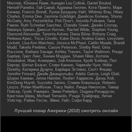
Миллер, Юлиана Наим, Auregan Lou Colline, Daniel Boulud,
Herself-Panelist, Гай Савой, Адриана Гиллен, Кэти Прието, Марк
Бенкер, Francis Biondi, Луиза Брэдшоу-Уайт, Whitney Bray, Hilary
Charles, Emma Dee, Jasmine Gokbilgin, Джейсон Холман, Shona
McGarty, Amy Pezeshkifar, Роб Платт, Jessida Putkaew, Тана
Рамзи, Ruth Schreber Sanchez, Chandis Siwek, Джейн Слотер,
Natanya Spears, Джесси Уоллес, Rachel Wilde, Stephen Young,
Diamond Alexander, Tanorria Askew, Diana Bilow, Brittany Craig,
Ребекка Крюс, Tricia Crivello, Katie Dixon, Andrea Galan, Levystein
Lockett, Lisa-Ann Marchesi, Jessica McPhaul, Caitlin Meade, Brandi
Mudd, Takeila Peebles, Cassie Peterson, Shelby Reid, Gina
Ruccione, Barbara Savage, Ashley Travers, Taylor Waltmon, Ронде
Барбер, Грегг Ликс, Бенжи Мэдден, Shawn Niles, Azmina
Aboobaker, Макс Алмерико, Jodi Amorusa, Крэйг Бэйкер, Пол
Бергер, Шитал Бхагат, Стиви Каннон, Чармэйн Чунг, Hollie
Dorethy, Катерина Дуарте, Барбара Эстевез, Скотт Фишер,
Jennifer Fresard, Джейк Джандольфо, Adeliz Garcia, Leigh Glatt,
Шэрон Хакман, Jenna Hamiter, Лизбет Харрисон, Джош Хой,
KimDung Huynh, Suzzette James, Стивен Ковальчук, Roberto
Liuzzo, Робин МакМэхан, Tracy Nailor, Линда Николсон, Тамар
Пойсер, Грэйс Рамирез, Эмме Рибейро, Ондреа Ричардсон,
Кристина Швец, Michael Tomaiolo, Рэнди Туайфорд, Уитни
Уэбстер, Райан Уэсли, Эйвис Уайт, Софи Кард
Лучший повар Америки (2010) смотреть онлайн