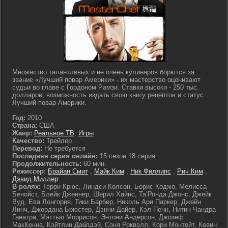
Множество талантливых и не очень кулинаров борются за
звание «Лучший повар Америки» - их мастерство оценивают
судьи во главе с Гордоном Рамзи. Ставки высоки - 250 тыс.
долларов, возможность издать свою книгу рецептов и статус
Лучший повар Америки.
Год:
2010
Страна:
США
Жанр:
Реальное ТВ
,
Игры
Качество:
Трейлер
Перевод:
Не требуется
Последняя серия онлайн:
15 сезон 18 серия
Продолжительность:
60 мин.
Режиссер:
Брайан Смит
,
Майк Ким
,
Ник Филлипс
,
Рич Ким
,
Дэвид Миллер
В ролях:
Терри Крюс, Линдси Колсон, Борис Коджо, Мелисса
Бенойст, Блейк Дженнер, Шерил Хайнс, Та’Ронда Джонс, Джейк
Вуд, Ева Лонгория, Тики Барбер, Николь Ари Паркер, Джейн
Линч, Джордана Брюстер, Дэнни Дайер, Кэл Пенн, Нитин Чандра
Ганатра, Мэттью Моррисон, Энтони Андерсон, Джозеф
МакКенна, Кэйтлин Даблдэй, Соня Роквэлл, Кори Монтейт, Кевин