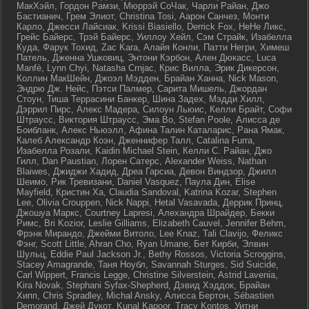
МакХэйл, Гордон Рамзи, Мюррэй СоЧак, Чарли Райан, Джо
Бастианич, Грем Элиот, Christina Tosi, Аарон Санчез, Монти
Карло, Джесси Лайсиак, Krissi Biasiello, Derrick Fox, НеНе Ликс,
Грейс Байерс, Трэй Байерс, Уиллоу Хейл, Сэм Страйк, Изабелла
Куда, Фарук Тохид, Zac Kara, Алайя Конли, Патти Негри, Химеш
Патель, Дженна Ушковиц, Энтони Кэрбон, Ален Дюкасс, Luca
Manfè, Lynn Chyi, Natasha Crnjac, Крис Вилла, Эрик Дикерсон,
Коллин МакШейн, Джоэл Мэдден, Брайан Ханна, Nick Mason,
Эндрю Дж. Нейс, Пэтси Палмер, Сарита Мишель, Джордан
Стоун, Тиша Террасини Банкер, Шина Задех, Мэдди Хилл,
Дэррил Пирс, Алекс Мадера, Силоун Льюис, Келли Брайт, Софи
Штраусс, Виктория Штраусс, Эма Во, Stefan Poole, Алисса де
Боибланк, Алекс Ньюэлл, Афина Талин Каталарис, Рана Ямак,
Калеб Александр Коэн, Дженнифер Талл, Catalina Furra,
Изабелла Розали, Kaidin Michael Stein, Келли С. Райан, Джо
Гилл, Dan Paustian, Лорен Сатерс, Alexander Weiss, Nathan
Blaiwes, Джиджи Хадид, Дреа Гарсиа, Девон Виндзор, Джилл
Шеимо, Рик Тревизани, Daniel Vasquez, Паула Дин, Elise
Mayfield, Кристин Ха, Claudia Sandoval, Katrina Kozar, Stephen
Lee, Olivia Crouppen, Nick Nappi, Hetal Vasavada, Деррик Принц,
Джошуа Маркс, Courtney Lapresi, Алехандра Шрайдер, Бекки
Римс, Bri Kozior, Leslie Gilliams, Elizabeth Cauvel, Jennifer Behm,
Фрэнк Мирандо, Джейми Витоло, Lee Knaz, Tali Clavijo, Феликс
Фэнг, Scott Little, Ahran Cho, Ryan Umane, Бет Кирби, Элвин
Шульц, Eddie Paul Jackson Jr., Bethy Rossos, Victoria Scroggins,
Stacey Amagrande, Таня Ноубл, Savannah Sturges, Sid Suicide,
Carl Wippert, Francis Legge, Christine Silverstein, Astrid Lavenia,
Kira Novak, Stephani Syfax-Shepherd, Дэвид Хэддок, Брайан
Хипп, Chris Spradley, Michal Ansky, Алисса Бертон, Sébastien
Demorand, Джей Дукот, Kunal Kapoor, Tracy Kontos, Уитни