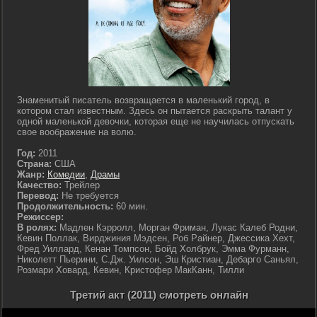
Знаменитый писатель возвращается в маленький город, в
котором стал известным. Здесь он пытается раскрыть талант у
одной маленькой девочки, которая еще не научилась отпускать
свое воображение на волю.
Год:
2011
Страна:
США
Жанр:
Комедии
,
Драмы
Качество:
Трейлер
Перевод:
Не требуется
Продолжительность:
60 мин.
Режиссер:
В ролях:
Мадлен Кэрролл, Морган Фриман, Лукас Калеб Родни,
Кевин Поллак, Вирджиния Мэдсен, Роб Райнер, Джессика Хехт,
Фред Уиллард, Кенан Томпсон, Бойд Холбрук, Эмма Фурманн,
Николетт Пьерини, С.Дж. Уилсон, Эш Кристиан, Дебарго Саньял,
Розмари Ховард, Кевин, Кристофер МакКанн, Тилли
Третий акт (2011) смотреть онлайн