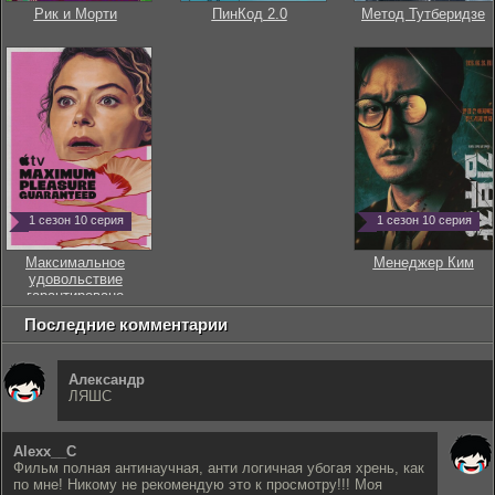
Рик и Морти
ПинКод 2.0
Метод Тутберидзе
1 сезон 10 серия
1 сезон 10 серия
Максимальное
Менеджер Ким
удовольствие
гарантировано
Последние комментарии
Александр
ЛЯШС
Alexx__C
Фильм полная антинаучная, анти логичная убогая хрень, как
по мне! Никому не рекомендую это к просмотру!!! Моя