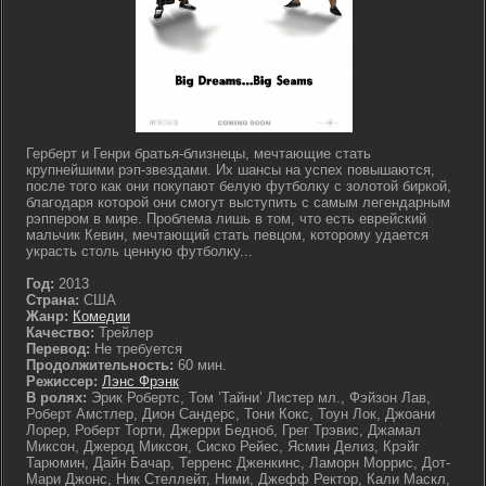
Герберт и Генри братья-близнецы, мечтающие стать
крупнейшими рэп-звездами. Их шансы на успех повышаются,
после того как они покупают белую футболку с золотой биркой,
благодаря которой они смогут выступить с самым легендарным
рэппером в мире. Проблема лишь в том, что есть еврейский
мальчик Кевин, мечтающий стать певцом, которому удается
украсть столь ценную футболку...
Год:
2013
Страна:
США
Жанр:
Комедии
Качество:
Трейлер
Перевод:
Не требуется
Продолжительность:
60 мин.
Режиссер:
Лэнс Фрэнк
В ролях:
Эрик Робертс, Том ’Тайни’ Листер мл., Фэйзон Лав,
Роберт Амстлер, Дион Сандерс, Тони Кокс, Тоун Лок, Джоани
Лорер, Роберт Торти, Джерри Бедноб, Грег Трэвис, Джамал
Миксон, Джерод Миксон, Сиско Рейес, Ясмин Делиз, Крэйг
Тарюмин, Дайн Бачар, Терренс Дженкинс, Ламорн Моррис, Дот-
Мари Джонс, Ник Стеллейт, Ними, Джефф Ректор, Кали Маскл,