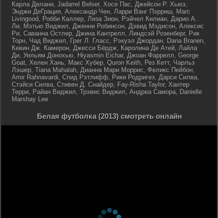
Карла Делани, Jadarrel Belser, Хосе Пас, Джейсон Р. Хьюз,
Энджи ДеГрация, Александр Чен, Ларри Ванг Пэрриш, Marc
Livingood, Робби Каллер, Лиза Зион, Рэйчел Килиан, Дарио А.
Ли, Мэтью Виджил, Дженни Робинсон, Дэвид Мэдисон, Алексис
Ри, Саванна Остлер, Джина Кантрелл, Линдсэй Розенберг, Рик
Торн, Чад Виджил, Грег Л. Гласс, Рэкуэл Джордан, Dana Branen,
Кевин Дж. Камерон, Джесси Бёрдж, Каролина Де Атей, Лайла
Ди, Уильям Донохью, Hiyasmin Eichar, Джоан Фаррелл, George
Goat, Хелен Хань, Макс Хубер, Quron Keith, Рез Кетт, Чарльз
Лэшер, Tiana Mahalah, Дианна Мари Моррис, Феликс Пейбон,
Amir Rahnavardi, Спид Рэтлифф, Рики Родригез, Дарси Силва,
Стэйси Силва, Стивен Д. Снайдер, Fay-Risha Taylor, Хантер
Терри, Райан Виджил, Трэвис Виджил, Андреа Самора, Danielle
Marshay Lee
Белая футболка (2013) смотреть онлайн