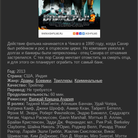
Действие фильма начинается в Чикаго в 1990 году, когда Сахир
был ребёнком и рос в отцовском цирке. Но компания увязла в
долгах и банкиры были непреклонны - отец Сахира от отчаяния
застрелился. С тех пор Сахир мечтает отомстить за смерть отца,
и для этого он планирует ограбить тот самый банк.
Год:
2013
Страна:
США, Индия
Жанр:
Драмы
,
Боевики
,
Триллеры
,
Криминальные
Качество:
Трейлер
Перевод:
Не требуется
Продолжительность:
60 мин.
Режиссер:
Виджай Кришна Ачария
В ролях:
Тиджей МакГинти, Абхишек Баччан, Удай Чопра,
Катрина Каиф, Джеки Шрофф, Аамир Кхан, Табретт Бетелл,
Фрэнк М. Эхерн, Роберт Финлейсон, Эндрю Бикнелл, Сиддхартх
Нигам, Чарльз Расмуссен, Gavin Marshall, Мэттью В. Аллен,
Брайан Кристенсен, Эдди Дж. Фернандес мл., Рия Рэй, Berkeley
Clayborne, Шайна Николь Э’Орио, Роджер Велп, Ричард ’Рокки’
Ректор, Ларайя Эшли Гриббл, Жаклин Скисловски, Викас
Шривастав, Ким ДеДжизес, Пол Д. Морган, Miro Svercel, Мэтти