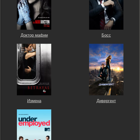
Доктор мафии
Босс
Измена
Дивергент