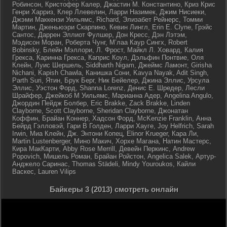
Робинсон, Кристофер Калер, Джастин М. Константино, Криз Крис
Генри Харриз, Клер Ллевелин, Ларри Назимек, Джим Нисиеки,
Джэми Маккензи Уильямс, Richard, Элизабет Рейнерс, Томми
Мартин, Дженьюэри Скарпино, Кевин Лингл, Erin E. Clyne, Грэйс
Сантос, Даррен Эллиот Фулшер, Дон Кресс, Дэн Лэтэм,
Мэдисон Моран, Роберта Чунг, М’лаа Каур Сингх, Robert
Bobinsky, Блейн Мэллори, Л. Фрост, Майкл Л. Ховард, Калия
Грекса, Каринна Грекса, Каприс Коул, Дэльфин Понтвие, Оля
Клейн, Луис Шершель, Siddharth Nigam, Джеймс Ламонт, Girisha
Nichani, Kapish Chawla, Канишка Сони, Kavya Nayak, Adit Singh,
Parth Suri, Ятин, Брук Берг, Ник Бейелер, Джина Эллис, Урсула
Эллис, Уэстон Форд, Shanna Lorenz, Денис Е. Шредер, Лесли
Шрайфер, Джейкоб М Уильямс, Марианна Адер, Angelina Angulo,
Джордин Пейдж Болбер, Eric Brakke, Zack Brakke, Linden
Clayborne, Scott Clayborne, Sheridan Clayborne, Джонатан
Коффин, Брайан Коннер, Хадсон Форд, McKenzie Franklin, Анна
Бейрд Гэлловэй, Гари В Голден, Ларри Хауге, Joy Helfrich, Sarah
Irwin, Миа Клейн, Дж. Энтони Копец, Elinor Krueger, Кара Ли,
Martin Lustenberger, Мино Макич, Хорхе Магана, Натин Мастерс,
Кира МакКарти, Abby Rose Merrill, Девейн Перкинс, Andrew
Popovich, Мишель Роман, Брайан Ройстон, Angelica Salek, Артур-
Анджело Саринас, Thomas Städeli, Mindy Youroukos, Кайли
Васкес, Lauren Vilips
Байкеры 3 (2013) смотреть онлайн