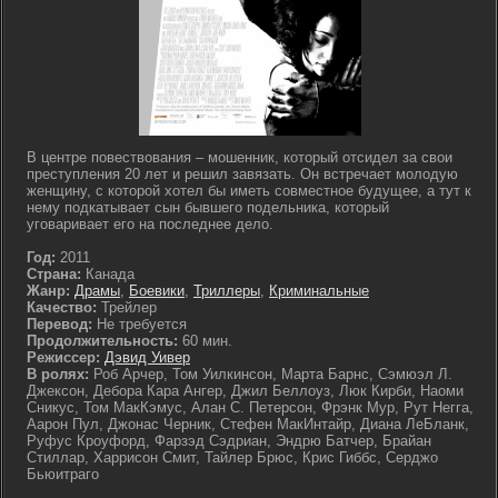
В центре повествования – мошенник, который отсидел за свои
преступления 20 лет и решил завязать. Он встречает молодую
женщину, с которой хотел бы иметь совместное будущее, а тут к
нему подкатывает сын бывшего подельника, который
уговаривает его на последнее дело.
Год:
2011
Страна:
Канада
Жанр:
Драмы
,
Боевики
,
Триллеры
,
Криминальные
Качество:
Трейлер
Перевод:
Не требуется
Продолжительность:
60 мин.
Режиссер:
Дэвид Уивер
В ролях:
Роб Арчер, Том Уилкинсон, Марта Барнс, Сэмюэл Л.
Джексон, Дебора Кара Ангер, Джил Беллоуз, Люк Кирби, Наоми
Сникус, Том МакКэмус, Алан С. Петерсон, Фрэнк Мур, Рут Негга,
Аарон Пул, Джонас Черник, Стефен МакИнтайр, Диана ЛеБланк,
Руфус Кроуфорд, Фарзэд Сэдриан, Эндрю Батчер, Брайан
Стиллар, Харрисон Смит, Тайлер Брюс, Крис Гиббс, Серджо
Бьюитраго