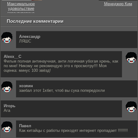
Максимальное
Менеджер Ким
удовольствие
гарантировано
Последние комментарии
Александр
ЛЯШС
Alexx__C
Фильм полная антинаучная, анти логичная убогая хрень, как
по мне! Никому не рекомендую это к просмотру!!! Моя
оценка: минус 100 звёзд!
хозяин
заебал этот 1хбет, чтоб вы сука попередохли
Игорь
Ага
Павел
Как китайцы с работы приходят интернет пропадает !!!!!!!!