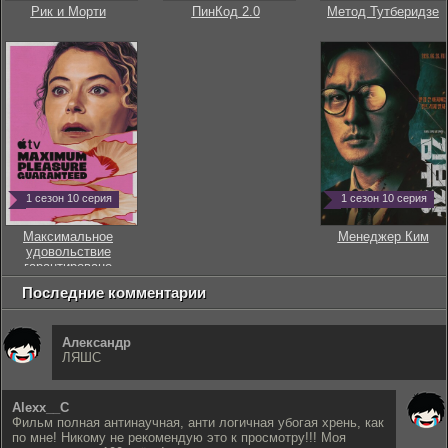
Рик и Морти
ПинКод 2.0
Метод Тутберидзе
1 сезон 10 серия
1 сезон 10 серия
Максимальное
Менеджер Ким
удовольствие
гарантировано
Последние комментарии
Александр
ЛЯШС
Alexx__C
Фильм полная антинаучная, анти логичная убогая хрень, как
по мне! Никому не рекомендую это к просмотру!!! Моя