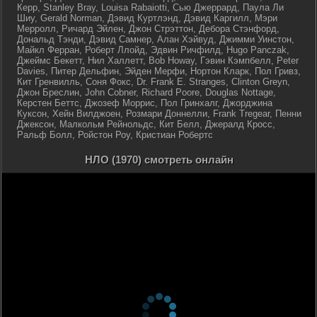
Керр, Stanley Bray, Louisa Rabaiotti, Сью Джеррард, Паула Ли
Шиу, Gerald Norman, Дэвид Куртлэнд, Дэвид Каргилл, Мэри
Мерролл, Ричард Эйлен, Джон Стрэттон, Дебора Стэнфорд,
Дональд Тэнди, Дэвид Самнер, Алан Хэйвуд, Джимми Уинстон,
Майкл Ферран, Роберт Ллойд, Эдвин Ричфилд, Hugo Panczak,
Джеймс Бекетт, Нил Халлетт, Bob Howay, Гэвин Кэмпбелл, Peter
Davies, Питер Дельфин, Эйден Мерфи, Нортон Кларк, Пол Гривз,
Кит Гренвилль, Соня Фокс, Dr. Frank E. Stranges, Clinton Greyn,
Джон Бреслин, John Cobner, Richard Poore, Douglas Nottage,
Керстен Беттс, Джозеф Моррис, Пол Гринхалг, Джорджина
Куксон, Хейн Вилджоен, Розмари Доннелли, Frank Tregear, Пенни
Джексон, Малкольм Рейнольдс, Кит Белл, Джералд Кросс,
Ральф Болл, Ройстон Роу, Кристиан Робертс
НЛО (1970) смотреть онлайн