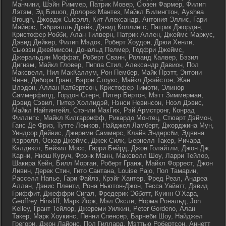
Манчини, Шэйн Риммер, Патрик Мовер, Сюзен Фармер, Филип
Лэтэм, Эд Бишоп, Долорез Мантез, Майкл Билингтон, Ayshea
Brough, Джордж Сьюэлл, Кит Александр, Антония Эллис, Гари
Майерс, Гэбриэлль Дрэйк, Дэвид Коллингс, Патрик Джордан,
Кристофер Робби, Алан Тилверн, Патрик Аллен, Джеймс Маркус,
Дэвид Дейкер, Филип Мэдок, Роберт Хоудон, Дрюи Хенли,
Сьюзэн Джеймисон, Дональд Пелмер, Годфри Джеймс,
Джеральдин Моффат, Роберт Сванн, Роланд Калвер, Бэзил
Дигнэм, Майкл Гловер, Пиппа Стил, Александр Давион, Пол
Максвелл, Нил МакКаллум, Рон Пембер, Майк Прэтт, Энтони
Чинн, Дебора Грант, Бэрри Стоукс, Майкл Джэйстон, Жан
Влэдон, Аллан Катбертсон, Кристофер Тимоти, Элинор
Саммерфилд, Гордон Стерн, Питер Бёртон, Мэтт Зиммерман,
Дэвид Сэвил, Питер Холлидэй, Нэнси Невинсон, Ноэл Дэвис,
Майкл Найтингейл, Стэнли МакГих, Рэй Армстронг, Конрад
Филлипс, Майкл Килгаррифф, Рикардо Монтец, Стюарт Дэймон,
Ганс Де Фриз, Тутте Лемков, Найджел Ламберт, Джорджина Мун,
Уиндсор Дейвис, Джереми Саммерс, Клайв Эндерсби, Эдвина
Кэрролл, Оскар Джеймс, Джек Силк, Бернелл Такер, Ричард
Кэлдикот, Бейзил Мосс, Гарри Бейрд, Джон Голайтли, Джон Дж.
Карни, Янош Куруч, Фрэнк Манн, Максвелл Шоу, Ларри Тейлор,
Шакира Кейн, Билл Морган, Роберт Гранж, Майкл Форрест, Джон
Ливин, Дерек Стин, Гито Сантана, Louise Pajo, Пол Тамарин,
Расселл Напье, Гари Файлз, Крэйг Хантер, Фред Реал, Андреа
Аллан, Дэнис Пленти, Рона Ньютон-Джон, Тесса Уайатт, Дэвид
Гриффит, Джеффри Сигал, Фредерик Эбботт, Куинн О’Хара,
Geoffrey Hinsliff, Марк Йорк, Мэл Оксли, Норма Рональд, Jon
Kelley, Грант Тейлор, Джереми Уилкин, Peter Gordeno, Алан
Такер, Марк Хоукинс, Пенни Спенсер, Барнеби Шоу, Найджел
Грегори, Джон Лайонс, Пол Гиллард, Мэттью Робертсон, Аннетт