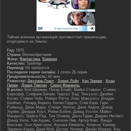
Тайная военная организация противостоит пришельцам,
вторгшимся на Землю.
Год:
1970
Страна:
Великобритания
Жанр:
Фантастика
,
Боевики
Качество:
Трейлер
Перевод:
Не требуется
Последняя серия онлайн:
1 сезон 26 серия
Продолжительность:
60 мин.
Режиссер:
Джулиан Грант
,
Дэвид Лэйн
,
Кен Тернер
,
Алан
Перри
,
Дэвид Томлин
,
Сирил Франкель
В ролях:
Боб Шерман, Питер Блайт, Майкл Стивенс, Стивен
Беркофф, Стефани Бичем, Чарльз ’Бад’ Тингуэлл, Джеймс
Космо, Стивен Чейз, Роберт Ритти, Лоис Максуэлл, Владек
Шейбал, Ричард Вернон, Колин Гордон, Стив Кори, Гари
Рэймонд, Джин Марш, Стюарт Уилсон, Джек Хедли, Дэвид
Уорбек, Джордж Коул, Робин Бэйли, Дэвид Уэстон, Майкл
Манделл, Трейси Рид, Том Оливер, Джон Гарри, Деррен Несбитт,
Дэвид Хили, Том Адамс, Сьюзэнн Нив, Артур Кокс, Ванда
Вентхам, Хью Армстронг, Анушка Хемпель, Алексис Каннер,
Эдриенн Корри, Джек Мэй, Дуглас Уилмер, Джэйн Мэрроу, Аль