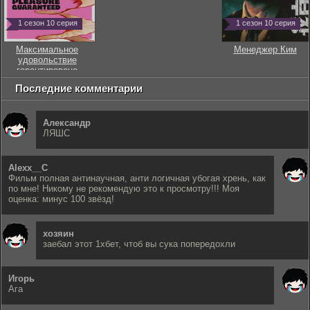
1 сезон 10 серия
1 сезон 10 серия
Максимальное
Менеджер Ким
удовольствие
гарантировано
Последние комментарии
Александр
ЛЯШС
Alexx__C
Фильм полная антинаучная, анти логичная убогая хрень, как
по мне! Никому не рекомендую это к просмотру!!! Моя
оценка: минус 100 звёзд!
хозяин
заебал этот 1хбет, чтоб вы сука попередохли
Игорь
Ага