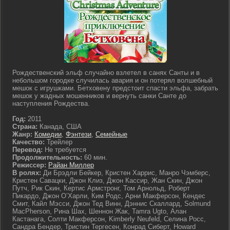
Рождественский эльф случайно взлетел в санях Санты и в
небольшом городке случилась авария и он потерял волшебный
мешок с игрушками. Бетховену предстоит спасти эльфа, забрать
мешок у жадных мошенников и вернуть санки Санте до
наступления Рождества.
Год:
2011
Страна:
Канада, США
Жанр:
Комедии
,
Фэнтези
,
Семейные
Качество:
Трейлер
Перевод:
Не требуется
Продолжительность:
60 мин.
Режиссер:
Райан Миллер
В ролях:
Ди Брэдли Бейкер, Кристен Харрис, Манро Чэмберс,
Кристен Савацки, Джон Клиз, Джон Кассир, Жан Скин, Джон
Путч, Рик Скин, Кертис Армстронг, Том Арнольд, Роберт
Пикардо, Джон О’Харли, Ким Родс, Арни Макферсон, Кендес
Смит, Кайл Мэсси, Джон Тед Винн, Дэннис Скаллард, Solmund
MacPherson, Рина Шах, Шеннон Жак, Tamra Ugto, Алан
Кастанага, Солти Макферсон, Kimberly Neufeld, Селина Росс,
Сандра Бендер, Тристин Тергесен, Конрад Сиберт, Howard