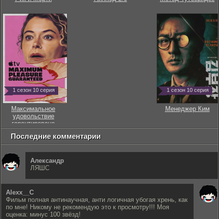
1 сезон 10 серия
1 сезон 10 серия
Максимальное
Менеджер Ким
удовольствие
гарантировано
Последние комментарии
Александр
ЛЯШС
Alexx__C
Фильм полная антинаучная, анти логичная убогая хрень, как
по мне! Никому не рекомендую это к просмотру!!! Моя
оценка: минус 100 звёзд!