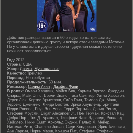
Действие разворачивается в 60-е годы, когда три сестры
организовали девичью группу и вскоре стали звездами Мотауна.
Но у славы есть и другая сторона - дружная семья постепенно
начинает разваливаться.
Год:
2012
Страна:
США
Жанр:
Драмы
,
Музыкальные
Качество:
Трейлер
Перевод:
Не требуется
Продолжительность:
60 мин.
Режиссер:
Салим Акил
,
Джеймс Фини
В ролях:
Омари Хардвик, Майкл Бич, Кармен Эджого, Джордин
Спаркс, Майк Эппс, Брели Эванс, Тика Самптер, Уитни Хьюстон,
Дерек Люк, Кертис Армстронг, СиЛо Грин, Тамела Дж. Манн,
Терренс Дженкинс, Линда Бостон, Эрика Хоувленд, Бриттани
Перри-Рассел, Роуз Энн Непа, Терри Партыка, Дэвид Ригал,
Стефани Моусли, Eligah Alexander Jr., Пэм Герман, Кристал Кац,
Дебра Порт, Тоя Д. Бразелл, Тиффани Элиз Эдвардс, Рональд
Хейслер, Никки Смит, Арнольд Эйджи, Ральф Х. Мейер,
Николас Ритц, Charmine Jordan, Сиди Хендерсон, Эрик Тачелски,
Абе Ларкин, Норин Марш, Кришон Пис, Стефани Стефани,