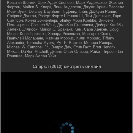
Кристин Шелли, Эрик Адам Свенсон, Марк Радемахер, Жаклин
Фортон, Майкл Б. Кларк, Линн Андерсон, Джули Ариан Расселл,
Мози Зули, Delaney Baynham II, Дэвид Глан, ДаЖуан Риппи,
Сабрина Дунган, Роберт Форте Шеннон III, Тим Дженкинс, Гари
Симпсон, Конни Зонненберг, Shirley Moon Koebbe, Винсент
Пеллигрино, Chelsea West, Далибор Столевски, Дебора Клейбо,
Хелена Эллисон, Майкл С. Брайант, Кем, Сара Хансен, Doug
Mingo, Кори Притчетт, Ховард Розенман, Маргарет Скотт,
Гвапулэй Молабане, Фатима Моррис, Кили Моррис, Tiffany
Alexander, Temecha Myers, Рут Е. Картер, Мелора Ривера,
Michael W. Campbell Jr., Эндрю Дау, Стив Гаст, Brett Hendrix,
Микал, Da'Ron Mitchell, Джилл Опал Оливер, Райан Пирсон, Lin
Rountree, Марк Аллан Уайт
Спаркл (2012) смотреть онлайн