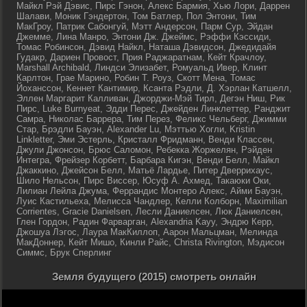
Майкл Рэй Дэвис, Пирс Гэнон, Алекс Бармия, Хью Лори, Даррен
Шалави, Моник Гэндертон, Том Батлер, Пол Энтони, Тим
МакГроу, Патрик Сабонгуй, Мэтт Андерсон, Парм Сур, Эйдан
Джемме, Лина Манро, Энтони Дж. Джеймс, Рэффи Кэссиди,
Томас Робинсон, Дэвид Найкл, Наташа Дэвидсон, Джедидайя
Гудакр, Дариен Провост, Прия Раджаратнам, Кейт Крачлоу,
Marshall Archibald, Линдси Элизабет, Ромуальд Ивер, Клинт
Карлтон, Грае Марино, Робин Т. Роуз, Скотт Мена, Томас
Йоханссон, Кеннет Кантимир, Ксанта Рэдли, Д. Хэрлан Катшелл,
Эллен Маргарит Калливан, Джорджи-Мэй Тирл, Дегэн Ниш, Рик
Пирс, Luke Burnyeat, Эдди Перес, Джейден Линклеттер, Ранджит
Самра, Николас Баррера, Тим Перез, Феликс Чельберг, Джимми
Стар, Брэдли Бауэн, Alexander Lu, Мэттью Хогли, Kristin
Linkletter, Эми Эстерль, Кристалл Фридманн, Венди Классен,
Джули Джонсон, Брюс Саломон, Ребекка Жоржелян, Рэйден
Интегра, Фрейзер Корбетт, Барбара Кигэн, Венди Белл, Майкл
Джаккино, Джейсон Белл, Матьё Лардье, Питер Дверрихаус,
Шило Нельсон, Пирс Виссер, Юсуф А. Ахмед, Такаюки Оки,
Лилиан Лейла Джума, Феррандис Монтеро Алекс, Айми Бауэн,
Луис Кастильеха, Мелисса Чандлер, Келли Колборн, Maximilian
Corrientes, Gracie Danielsen, Лесли Даниелсен, Люк Даниелсен,
Глен Гордон, Радин Фарварган, Alexandria Kayy, Эндрю Керр,
Джошуа Лэгос, Лаура МакКиллоп, Аарон Мальцман, Мелинда
МакДоннер, Кейт Мишо, Кинли Райс, Christa Rivington, Мэдисон
Симмс, Брук Сперлинг
Земля будущего (2015) смотреть онлайн