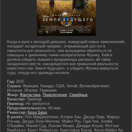
Когда в руки к молодой девушке, жаждущей новых приключений,
попадает загадочный предмет, открывающий доступ в
параллельную реальность, она вынуждена обратиться за
помощью к циничному гению-изобретателю Фрэнку. Кейси
должна убедить бывшего вундеркинда раскрыть ей тайну
загадочного места, находящегося вне привычной реальности,
известного как Земля будущего, и убедить Фрэнка вернуться
туда, откуда его однажды изгнали…
Год:
2015
Страна:
Франция, Канада, США, Китай, Великобритания,
Испания, Италия, Германия
Жанр:
Фантастика
,
Приключения
,
Семейные
Качество:
Трейлер
Перевод:
Не требуется
Продолжительность:
60 мин.
Режиссер:
Брэд Бёрд
В ролях:
Пол МакДжиллион, Кэтрин Хан, Джуди Грир, Маркус
Роснер, Джэда Лили Миллер, Майкл Роу, Гари Чок, Алийа
О’Брайен, Маной Суд, Локлин Манро, Джордж Клуни, Мэттью
МакКоулл, Бритт Робертсон, Кристофер Бауэр, Кигэн-Майкл Ки,