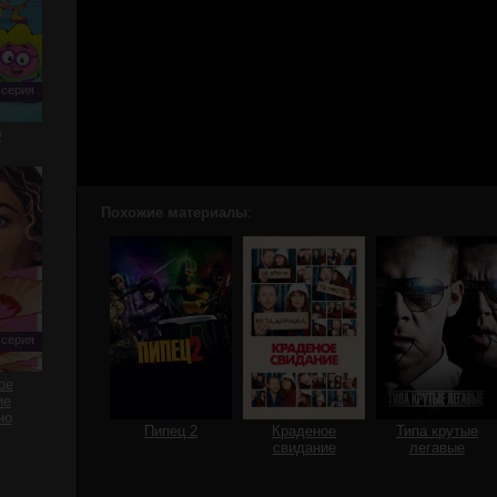
 серия
0
Похожие материалы
:
 серия
ое
ие
но
Пипец 2
Краденое
Типа крутые
свидание
легавые