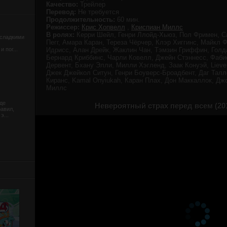
Качество:
Трейлер
Перевод:
Не требуется
Продолжительность:
60 мин.
Режиссер:
Крис Хопвелл
,
Криспиан Миллс
В ролях:
Керри Шейл, Генри Ллойд-Хьюз, Пол Фримен, С
 сладкими
Пегг, Амара Каран, Тереза Чёрчер, Клэр Хиггинс, Майкл 
 пог...
Идрисс, Алан Дрейк, Жаклин Чан, Тэмзин Гриффин, Голд
Бернард Криббинс, Чарли Ковелл, Джейн Стэннесс, Фаб
Дервент, Бхану Элли, Милли Хэгленд, Заак Конуэй, Lieve 
Джек Джейкол Ситун, Генри Боуверс-Броадбент, Даг Тал
Киранс, Kamal Onyiukah, Каран Плах, Дон Маккаллок, Дж
Миллс
де
Невероятный страх перед всем (20
равил,
э...