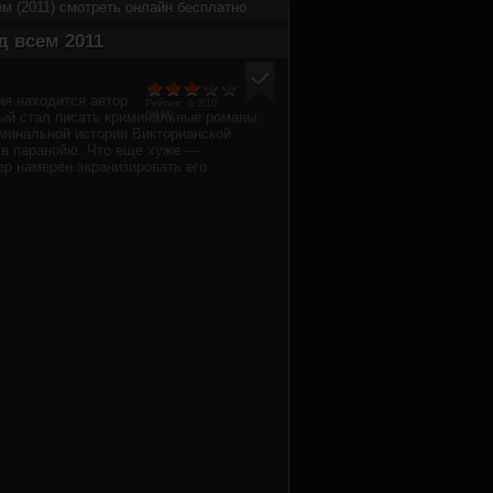
м (2011) смотреть онлайн бесплатно
д всем 2011
ия находится автор
Рейтинг:
6.2
/10
рый стал писать криминальные романы.
(
9648
)
минальной истории Викторианской
 в паранойю. Что еще хуже —
р намерен экранизировать его