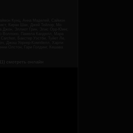
аймон Кунц, Анна Маделей, Саймон
Фист, Киран Шах, Джей Тейлор, Мо
а Джон, Эллиот Грин, Элис Орр-Юинг,
ио Воллоно, Памела Канделл, Мара
Carchon, Бакстер Уэстби, Туйет Ле,
лоч, Джош Уорнер-Кэмпбелл, Харли
онни Олстон, Гари Голдинг, Кешава
11) смотреть онлайн