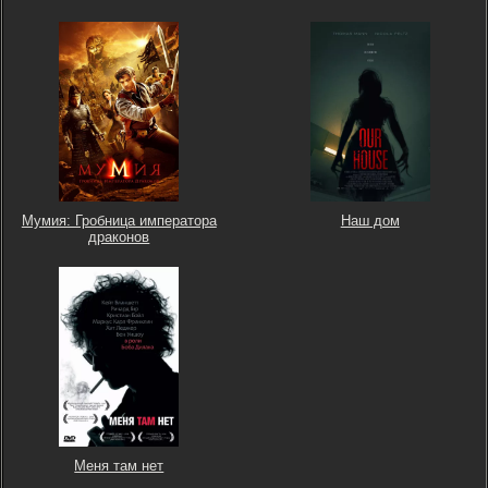
Мумия: Гробница императора
Наш дом
драконов
Меня там нет