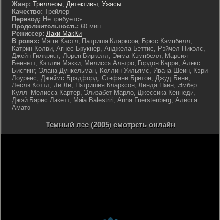
Жанр:
Триллеры
,
Детективы
,
Ужасы
Качество:
Трейлер
Перевод:
Не требуется
Продолжительность:
60 мин.
Режиссер:
Лаки МакКи
В ролях:
Мэгги Кастл, Патриша Кларксон, Брюс Кэмпбелл,
Катрин Колви, Агнес Брукнер, Анджела Беттис, Рэйчел Николс,
Джейн Гилкрист, Лорен Биркелл, Эмма Кэмпбелл, Марсия
Беннетт, Кэтлин Мэкки, Мелисса Альтро, Гордон Карри, Алекс
Биспинг, Элана Дункельман, Коллин Уильямс, Ивана Шеин, Кэри
Лоуренс, Джеймс Брэдфорд, Стефани Бретон, Джуд Бени,
Лесли Коттл, Ли Ли, Патришия Кларксон, Линда Пайн, Эмбер
Кулл, Мелисса Картер, Элизабет Марло, Джессика Кеннеди,
Джэй Барнс Лакетт, Maia Balestriri, Anna Fuerstenberg, Алисса
Амато
Темный лес (2005) смотреть онлайн