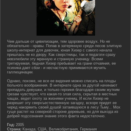
Чем дальше от цивилизации, тем здоровее воздух. Но не
обязательно - нравы. Попав в затерянную среди лесов элитную
школу-интернат для девочек, юная Хизер с самого начала
пришлась не ко двору. Как сверстницы, так и педагоги сразу
невзлюбили эту мрачную и странную ученицу. Всеми
третируемая, бедная Хизер пребывает на грани отчаяния, ее
психика дает сбои - и несчастную принимаются мучить
галлюцинации.
Однако, похоже, не все ее видения можно списать на плоды
больного воображения. В интернате одна за другой начинают
пропадать девушки, и только героиня благодаря своим жутким
грезам чувствует, что какая-то злая сила, скрытая в местных
чащах, ведет охоту за жизнями учениц. И если Хизер не
разрешит эту сверхъестественную загадку, вскоре придет ее
черед накормить своей душой затаившуюся в лесу Тьму... Мох
гуще растет на северной стороне деревьев, но для выхода из
дебрей подсознания знание этого факта недостаточно.
Год:
2005
Страна:
Канада, США, Великобритания, Германия