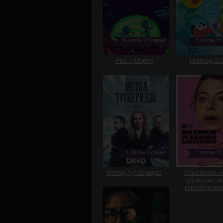
9 сезон 10 серия
1 сезон 20
Рик и Морти
ПинКод 2.
1 сезон 6 серия
1 сезон 10
Метод Тутберидзе
Максимальн
удовольств
гарантирова