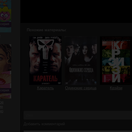
 серия
Похожие материалы
:
0
Каратель
Одинокие сердца
Крэйзи
 серия
ое
ие
но
Добавить комментарий