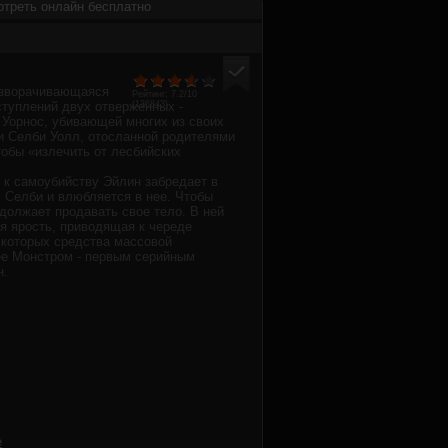
отреть онлайн бесплатно
азворачивающаяся
Рейтинг:
7.2
/10
туплений двух отверженных -
(
136843
)
 Уорнос, убивающей многих из своих
 и Селби Уолл, отосланной родителями
тобы «излечить от лесбийских
 к самоубийству Эйлин забредает в
с Селби и влюбляется в нее. Чтобы
одолжает продавать свое тело. В ней
я ярость, приводящая к череде
е которых средства массовой
ее Монстром - первым серийным
н.
е