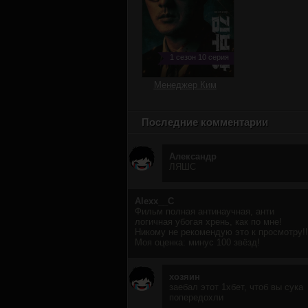
1 сезон 10 серия
Менеджер Ким
Последние комментарии
Александр
ЛЯШС
Alexx__C
Фильм полная антинаучная, анти
логичная убогая хрень, как по мне!
Никому не рекомендую это к просмотру!!
Моя оценка: минус 100 звёзд!
хозяин
заебал этот 1хбет, чтоб вы сука
попередохли