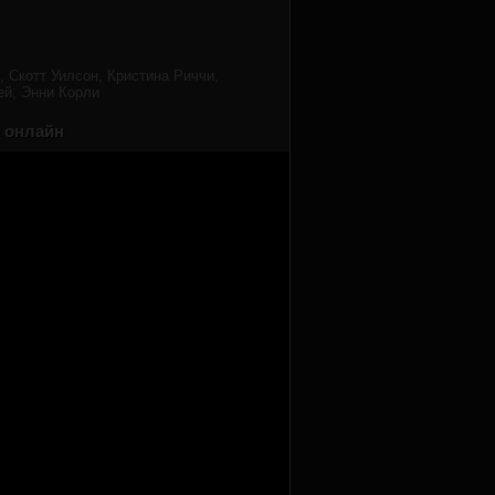
 Скотт Уилсон, Кристина Риччи,
ей, Энни Корли
ь онлайн