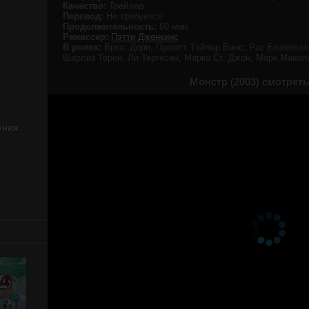
Качество:
Трейлер
Перевод:
Не требуется
Продолжительность:
60 мин.
Режиссер:
Пэтти Дженкинс
В ролях:
Брюс Дерн, Прюитт Тэйлор Винс, Рас Блэквелл,
Шарлиз Терон, Ли Тергесен, Марко Ст. Джон, Марк Макол
Монстр (2003) смотрет
ения.