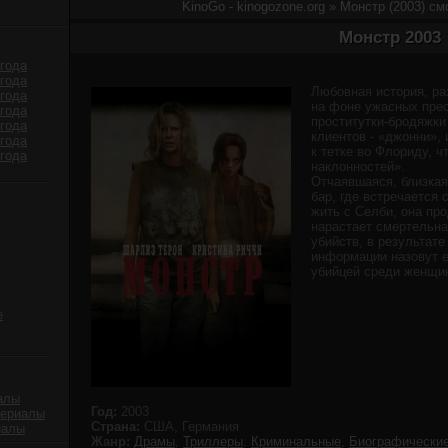
KinoGo - kinogozone.org
» Монстр (2003) см
Монстр 2003
года
года
Любовная история, р
года
на фоне ужасных прес
года
проститутки-бродяжки
года
клиентов - «джонни»,
года
к тетке во Флориду, ч
года
наклонностей».
Отчаявшаяся, близкая
бар, где встречается 
жить с Селби, она пр
нарастает смертельна
убийств, в результат
информации назовут 
убийцей среди женщи
е
алы
Год:
2003
сериалы
Страна:
США, Германия
иалы
Жанр:
Драмы
,
Триллеры
,
Криминальные
,
Биографически