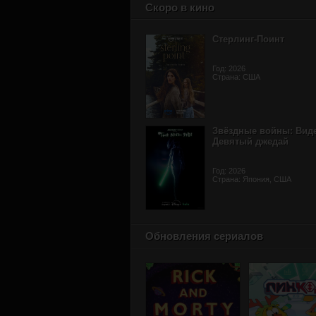
Скоро в кино
Стерлинг-Поинт
Год: 2026
Страна: США
Звёздные войны: Вид
Девятый джедай
Год: 2026
Страна: Япония, США
Обновления сериалов