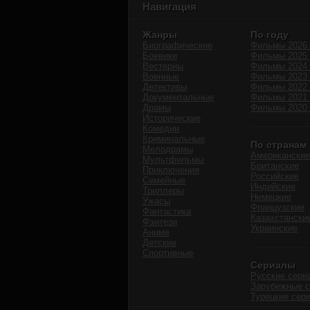
Навигация
Жанры
По году
Биографические
Фильмы 2026 
Боевики
Фильмы 2025 
Вестерны
Фильмы 2024 
Военные
Фильмы 2023 
Детективы
Фильмы 2022 
Документальные
Фильмы 2021 
Драмы
Фильмы 2020 
Исторические
Комедии
Криминальные
По странам
Мелодрамы
Американские
Мультфильмы
Британские
Приключения
Российские
Семейные
Индийские
Триллеры
Немецкие
Ужасы
Французские
Фантастика
Казахстански
Фэнтези
Украинские
Аниме
Детские
Спортивные
Сериалы
Русские сери
Зарубежные 
Турецкие сер