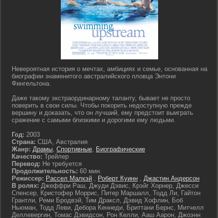
Невероятная история о мечтах, амбициях и семье, основанная на
биографии знаменитого австралийского пловца Энтони
Фингельтона.
Даже такому экстраординарному таланту, бывает не просто
поверить в свои силы. Чтобы покорить недоступную прежде
вершину и доказать, что он лучший, ему предстоит выиграть
сражение с самыми близкими и дорогими ему людьми.
Год:
2003
Страна:
США, Австралия
Жанр:
Драмы
,
Спортивные
,
Биографические
Качество:
Трейлер
Перевод:
Не требуется
Продолжительность:
60 мин.
Режиссер:
Рассел Малкэй
,
Роберт Куинн
,
Джастин Андерсон
В ролях:
Джеффри Раш, Джуди Дэвис, Крэйг Хорнер, Джесси
Спенсер, Кристофер Моррис, Питер Маршалл, Тодд Ли, Гайтон
Грантли, Реми Бродвэй, Тим Драксл, Дэвид Хофлин, Боб
Ньюман, Тодд Леви, Дебора Кеннеди, Бриттани Бернс, Митчелл
Деллевергин, Томас Дэвидсон, Рон Келли, Ааш Аарон, Джоэнн