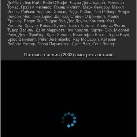
Доббин, Люк Райт, Кейн О’Кифи, Лаура Дональдсон, Мелисса
Томас, Грэхэм Фернесс, Принц Филипп, Марк Хемброу, Майкл
Иенна, Саймон Бервилл-Холмс, Радж Райан, Пол Рейнор, Эндрю
Нейсон, Чес Грин, Брюс Шапиро, Стивен О’Доннелл, Майкл
Ёрншоу, Барри Янг, Эндрю Бут, Дес Друри, Камерон Уотт,
Расселл Краузе, Keeara Byrnes, Бретт Баллок, Аннелис Феган,
Тудор Василь, Дэйл Марриотт, Ник Крилли, Кортни Эйр, Мюррэй
Роуз, Доун Фрайзер, Крис Херден, Кристофер Беттс, Терри Боун,
Брюс Вейнрайт, Peter Jeremijenko, Ray McCabbin, Кэтерин
Лайолл Уотсон, Гарри Парментер, Джез Вил, Соня Зангер
Против течения (2003) смотреть онлайн