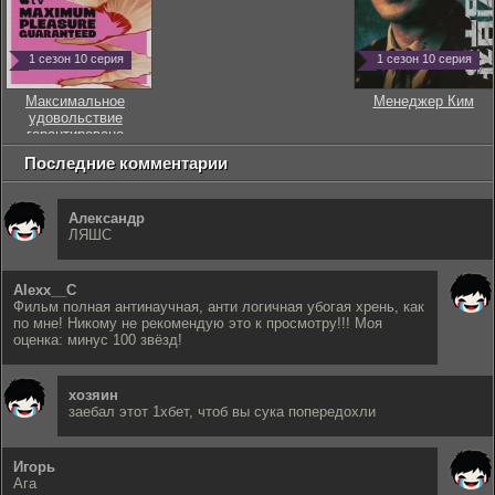
1 сезон 10 серия
1 сезон 10 серия
Максимальное
Менеджер Ким
удовольствие
гарантировано
Последние комментарии
Александр
ЛЯШС
Alexx__C
Фильм полная антинаучная, анти логичная убогая хрень, как
по мне! Никому не рекомендую это к просмотру!!! Моя
оценка: минус 100 звёзд!
хозяин
заебал этот 1хбет, чтоб вы сука попередохли
Игорь
Ага