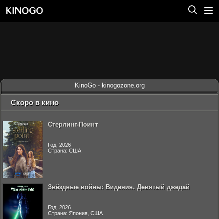
KinoGo - kinogozone.org
Скоро в кино
Стерлинг-Поинт
Год: 2026
Страна: США
Звёздные войны: Видения. Девятый джедай
Год: 2026
Страна: Япония, США