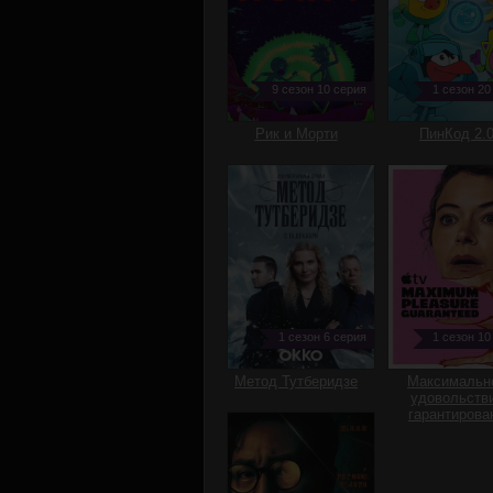
9 сезон 10 серия
1 сезон 20
Рик и Морти
ПинКод 2.
1 сезон 6 серия
1 сезон 10
Метод Тутберидзе
Максимальн
удовольств
гарантирова