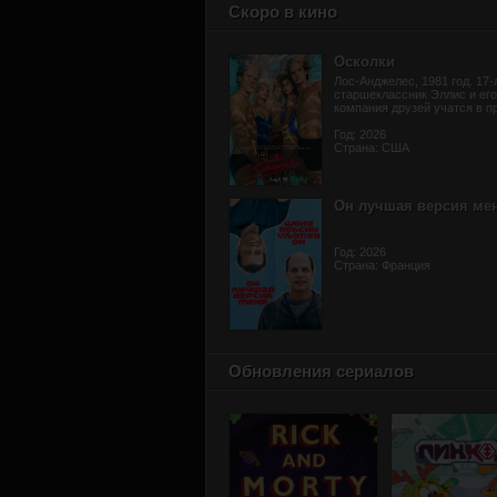
Скоро в кино
Осколки
Лос-Анджелес, 1981 год. 17-
старшеклассник Эллис и его
компания друзей учатся в пр
Год: 2026
Страна: США
Он лучшая версия ме
Год: 2026
Страна: Франция
Обновления сериалов