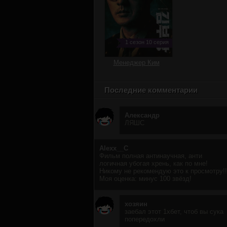
1 сезон 10 серия
Менеджер Ким
Последние комментарии
Александр
ЛЯШС
Alexx__C
Фильм полная антинаучная, анти
логичная убогая хрень, как по мне!
Никому не рекомендую это к просмотру!!
Моя оценка: минус 100 звёзд!
хозяин
заебал этот 1хбет, чтоб вы сука
попередохли