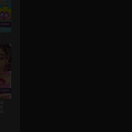
 серия
0
 серия
ое
ие
но