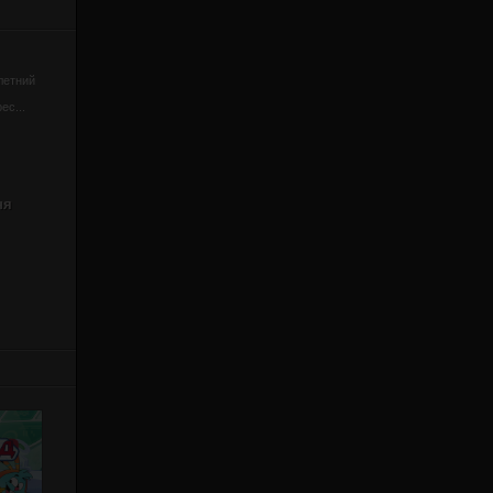
летний
ес...
ня