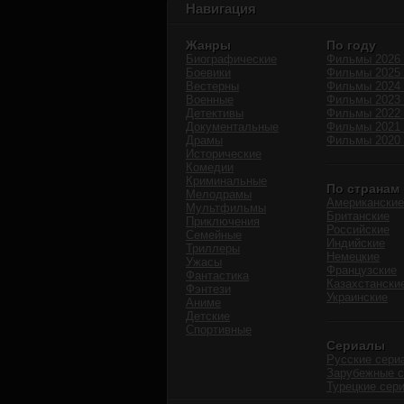
Навигация
Жанры
По году
Биографические
Фильмы 2026 
Боевики
Фильмы 2025 
Вестерны
Фильмы 2024 
Военные
Фильмы 2023 
Детективы
Фильмы 2022 
Документальные
Фильмы 2021 
Драмы
Фильмы 2020 
Исторические
Комедии
Криминальные
По странам
Мелодрамы
Американские
Мультфильмы
Британские
Приключения
Российские
Семейные
Индийские
Триллеры
Немецкие
Ужасы
Французские
Фантастика
Казахстански
Фэнтези
Украинские
Аниме
Детские
Спортивные
Сериалы
Русские сери
Зарубежные 
Турецкие сер