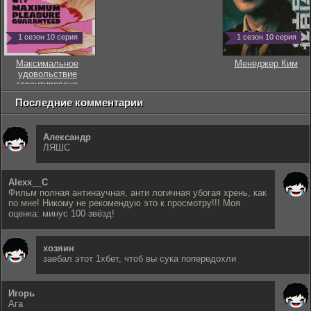
1 сезон 10 серия
1 сезон 10 серия
Максимальное
Менеджер Ким
удовольствие
гарантировано
Последние комментарии
Александр
ЛЯШС
Alexx__C
Фильм полная антинаучная, анти логичная убогая хрень, как
по мне! Никому не рекомендую это к просмотру!!! Моя
оценка: минус 100 звёзд!
хозяин
заебал этот 1хбет, чтоб вы сука попередохли
Игорь
Ага