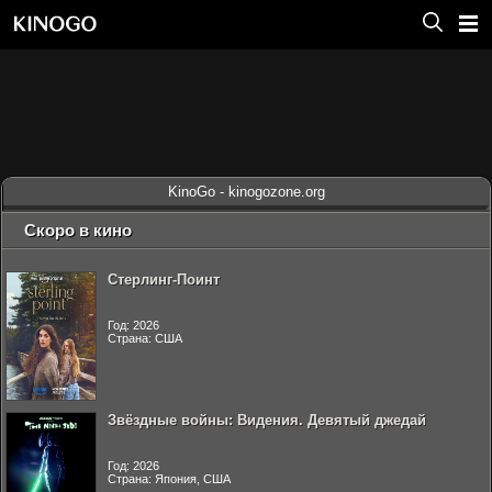
KinoGo - kinogozone.org
Скоро в кино
Стерлинг-Поинт
Год: 2026
Страна: США
Звёздные войны: Видения. Девятый джедай
Год: 2026
Страна: Япония, США