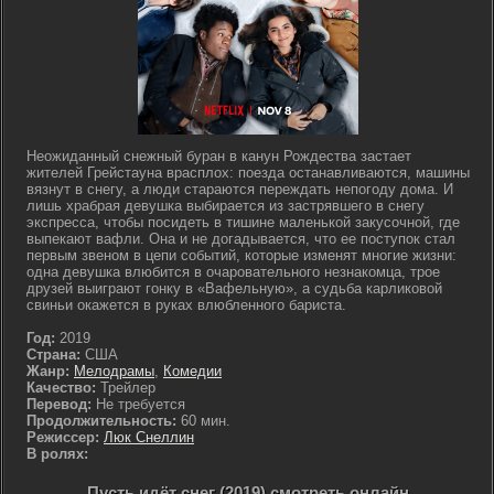
Неожиданный снежный буран в канун Рождества застает
жителей Грейстауна врасплох: поезда останавливаются, машины
вязнут в снегу, а люди стараются переждать непогоду дома. И
лишь храбрая девушка выбирается из застрявшего в снегу
экспресса, чтобы посидеть в тишине маленькой закусочной, где
выпекают вафли. Она и не догадывается, что ее поступок стал
первым звеном в цепи событий, которые изменят многие жизни:
одна девушка влюбится в очаровательного незнакомца, трое
друзей выиграют гонку в «Вафельную», а судьба карликовой
свиньи окажется в руках влюбленного бариста.
Год:
2019
Страна:
США
Жанр:
Мелодрамы
,
Комедии
Качество:
Трейлер
Перевод:
Не требуется
Продолжительность:
60 мин.
Режиссер:
Люк Снеллин
В ролях:
Пусть идёт снег (2019) смотреть онлайн