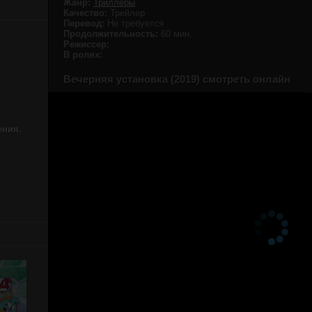
Жанр:
Триллеры
Качество:
Трейлер
Перевод:
Не требуется
Продолжительность:
60 мин.
Режиссер:
В ролях:
Вечерняя установка (2019) смотреть онлайн
ения.