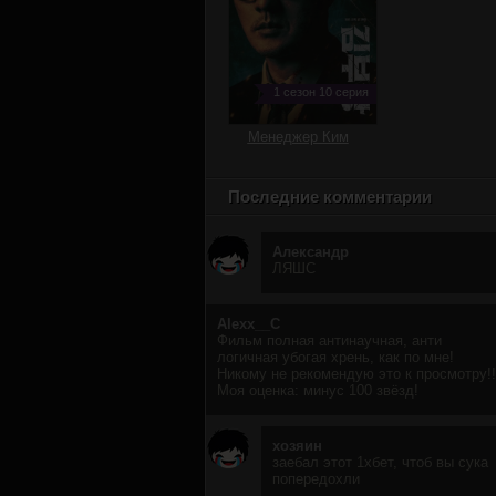
1 сезон 10 серия
Менеджер Ким
Последние комментарии
Александр
ЛЯШС
Alexx__C
Фильм полная антинаучная, анти
логичная убогая хрень, как по мне!
Никому не рекомендую это к просмотру!!
Моя оценка: минус 100 звёзд!
хозяин
заебал этот 1хбет, чтоб вы сука
попередохли