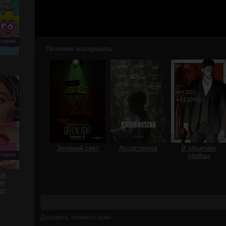
 серия
Похожие материалы
:
0
Зелёный свет
Ассистентка
В объятиях
 серия
убийцы
ое
ие
но
Добавить комментарий