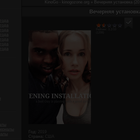
KinoGo - kinogozone.org
» Вечерняя установка (20
Вечерняя установк
года
года
года
Рейтинг:
3.2
/10
(
1208
)
года
года
года
года
е
алы
сериалы
Год:
2019
иалы
Страна:
США