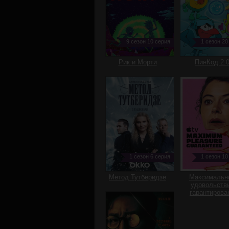
9 сезон 10 серия
1 сезон 20
Рик и Морти
ПинКод 2.
1 сезон 6 серия
1 сезон 10
Метод Тутберидзе
Максимальн
удовольств
гарантирова