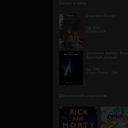
Скоро в кино
Стерлинг-Поинт
Год: 2026
Страна: США
Звёздные войны: Вид
Девятый джедай
Год: 2026
Страна: Япония, США
Обновления сериалов