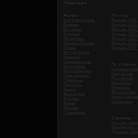
Навигация
Жанры
По году
Биографические
Фильмы 2026 
Боевики
Фильмы 2025 
Вестерны
Фильмы 2024 
Военные
Фильмы 2023 
Детективы
Фильмы 2022 
Документальные
Фильмы 2021 
Драмы
Фильмы 2020 
Исторические
Комедии
Криминальные
По странам
Мелодрамы
Американские
Мультфильмы
Британские
Приключения
Российские
Семейные
Индийские
Триллеры
Немецкие
Ужасы
Французские
Фантастика
Казахстански
Фэнтези
Украинские
Аниме
Детские
Спортивные
Сериалы
Русские сери
Зарубежные 
Турецкие сер