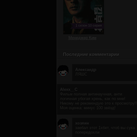
1 сезон 10 серия
Менеджер Ким
Последние комментарии
Александр
ЛЯШС
Alexx__C
Фильм полная антинаучная, анти
логичная убогая хрень, как по мне!
Никому не рекомендую это к просмотру!!
Моя оценка: минус 100 звёзд!
хозяин
заебал этот 1хбет, чтоб вы сука
попередохли