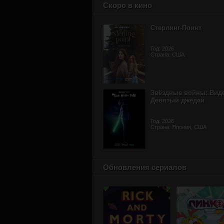
Скоро в кино
Стерлинг-Поинт
Год: 2026
Страна: США
Звёздные войны: Вид
Девятый джедай
Год: 2026
Страна: Япония, США
Обновления сериалов