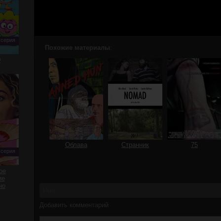
 серия
Похожие материалы
:
0
Облава
Странник
75
 серия
ое
ие
но
Добавить комментарий