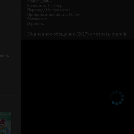
Жанр:
Драмы
Качество:
Трейлер
Перевод:
Не требуется
Продолжительность:
60 мин.
Режиссер:
В ролях:
30-дневное обещание (2017) смотреть онлайн
ения.