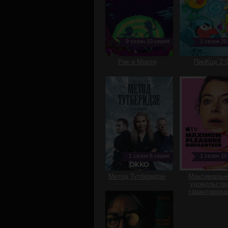
9 сезон 10 серия
1 сезон 20
Рик и Морти
ПинКод 2.
1 сезон 6 серия
1 сезон 10
Метод Тутберидзе
Максимальн
удовольств
гарантирова