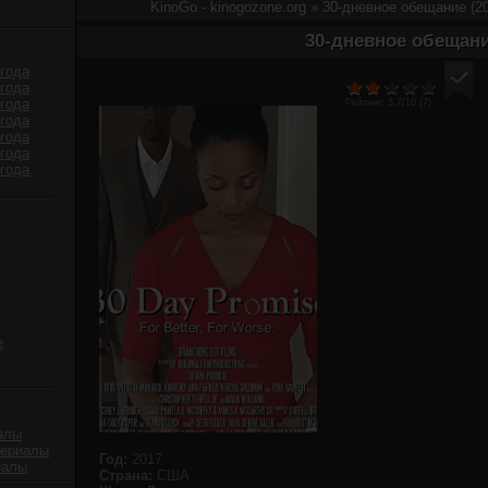
KinoGo - kinogozone.org
» 30-дневное обещание (2
30-дневное обещани
года
года
года
Рейтинг:
3.7
/10 (
7
)
года
года
года
года
е
алы
сериалы
Год:
2017
иалы
Страна:
США