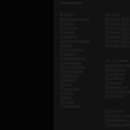
Навигация
Жанры
По году
Биографические
Фильмы 2026 
Боевики
Фильмы 2025 
Вестерны
Фильмы 2024 
Военные
Фильмы 2023 
Детективы
Фильмы 2022 
Документальные
Фильмы 2021 
Драмы
Фильмы 2020 
Исторические
Комедии
Криминальные
По странам
Мелодрамы
Американские
Мультфильмы
Британские
Приключения
Российские
Семейные
Индийские
Триллеры
Немецкие
Ужасы
Французские
Фантастика
Казахстански
Фэнтези
Украинские
Аниме
Детские
Спортивные
Сериалы
Русские сери
Зарубежные 
Турецкие сер