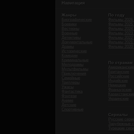
Навигация
Жанры
По году
Биографические
Фильмы 2026 
Боевики
Фильмы 2025 
Вестерны
Фильмы 2024 
Военные
Фильмы 2023 
Детективы
Фильмы 2022 
Документальные
Фильмы 2021 
Драмы
Фильмы 2020 
Исторические
Комедии
Криминальные
По странам
Мелодрамы
Американские
Мультфильмы
Британские
Приключения
Российские
Семейные
Индийские
Триллеры
Немецкие
Ужасы
Французские
Фантастика
Казахстански
Фэнтези
Украинские
Аниме
Детские
Спортивные
Сериалы
Русские сери
Зарубежные 
Турецкие сер