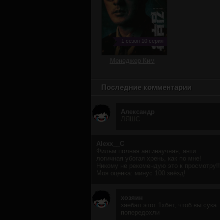
1 сезон 10 серия
Менеджер Ким
Последние комментарии
Александр
ЛЯШС
Alexx__C
Фильм полная антинаучная, анти
логичная убогая хрень, как по мне!
Никому не рекомендую это к просмотру!!
Моя оценка: минус 100 звёзд!
хозяин
заебал этот 1хбет, чтоб вы сука
попередохли