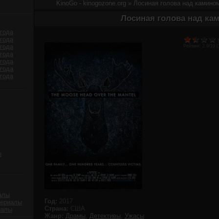
KinoGo - kinogozone.org
» Лосиная голова над камином
Лосиная голова над ка
года
года
года
Рейтинг:
2.9
/10 (
года
года
года
года
е
алы
Год:
2017
сериалы
Страна:
США
иалы
Жанр:
Драмы
,
Детективы
,
Ужасы