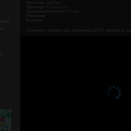
Качество:
Трейлер
Перевод:
Не требуется
Продолжительность:
60 мин.
Режиссер:
В ролях:
летний
ес...
Лосиная голова над камином (2017) смотреть о
ня