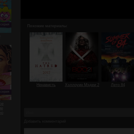
 серия
Похожие материалы
:
0
Ненависть
Хэллоуин Мэдеи 2
Лето 84
 серия
ое
ие
но
Добавить комментарий