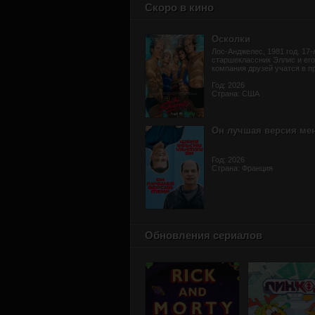
Скоро в кино
Осколки
Лос-Анджелес, 1981 год. 17-
старшеклассник Эллис и его
компания друзей учатся в пр
Год: 2026
Страна: США
Он лучшая версия ме
Год: 2026
Страна: Франция
Обновления сериалов