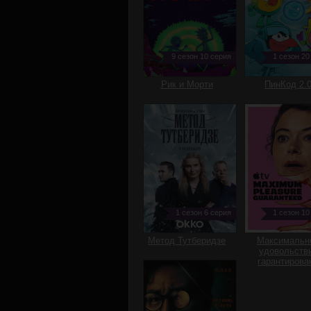
9 сезон 10 серия
1 сезон 20
Рик и Морти
ПинКод 2.
1 сезон 6 серия
1 сезон 10
Метод Тутберидзе
Максимальн
удовольств
гарантирова