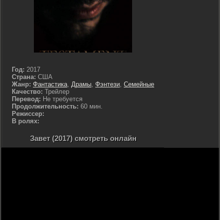
Год:
2017
Страна:
США
Жанр:
Фантастика
,
Драмы
,
Фэнтези
,
Семейные
Качество:
Трейлер
Перевод:
Не требуется
Продолжительность:
60 мин.
Режиссер:
В ролях:
Завет (2017) смотреть онлайн