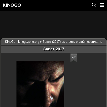
KinoGo - kinogozone.org
» Завет (2017) смотреть онлайн бесплатно
Завет 2017