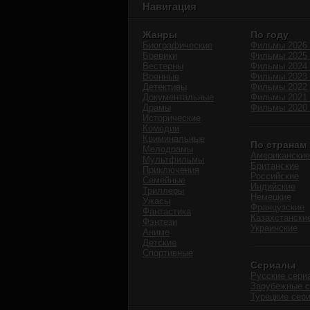
Навигация
Жанры
По году
Биографические
Фильмы 2026 
Боевики
Фильмы 2025 
Вестерны
Фильмы 2024 
Военные
Фильмы 2023 
Детективы
Фильмы 2022 
Документальные
Фильмы 2021 
Драмы
Фильмы 2020 
Исторические
Комедии
Криминальные
По странам
Мелодрамы
Американские
Мультфильмы
Британские
Приключения
Российские
Семейные
Индийские
Триллеры
Немецкие
Ужасы
Французские
Фантастика
Казахстански
Фэнтези
Украинские
Аниме
Детские
Спортивные
Сериалы
Русские сери
Зарубежные 
Турецкие сер