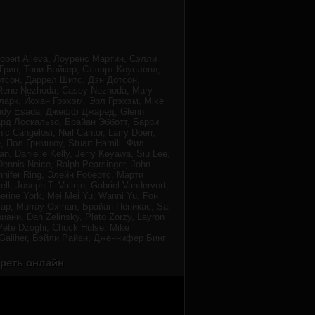
bert Alleva, Лоуренс Мартин, Сэлли
Грин, Тони Бэйкер, Стюарт Коупленд,
отсон, Даррел Шитс, Дэн Дотсон,
Rene Nezhoda, Casey Nezhoda, Mary
Кларк, Йохан Грэхэм, Эрл Грэхэм, Mike
andy Esada, Джефф Джаред, Glenn
чард Лоскальзо, Брайан Эбботт, Барри
 Cangelosi, Neil Cantor, Larry Doerr,
e, Пол Гримшоу, Stuart Hamill, Фил
 Danielle Kelly, Jerry Keyawa, Siu Lee,
Dennis Neice, Ralph Pearsinger, John
ennifer Ring, Элейн Робертс, Марти
l, Joseph T. Vallejo, Gabriel Vandervort,
rine York, Mei Mei Yu, Wanni Yu, Рон
ар, Murray Oxman, Брайан Пеникас, Sal
иани, Dan Zelinsky, Plato Zorzy, Layron
Pete Dzoghi, Chuck Hulse, Mike
k Galiher, Бэйли Райан, Дженнифер Бинг
треть онлайн