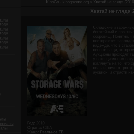
KinoGo - kinogozone.org
» Хватай не глядя (201
Хватай не глядя 
года
года
Складские и гаражные
года
богатейший и практич
года
сокровищ. Понятно, ч
года
постараются завладет
года
надежде, что в старо
года
ценные вещи, которые
Аукционы проходят та
у потенциальных поку
взглянуть на то, что 
нельзя, ничего трогат
аукцион, и cтрасти на
е
алы
Год:
2010
сериалы
Страна:
США
иалы
Жанр:
Реальное ТВ