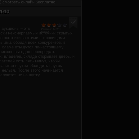
0) смотреть онлайн бесплатно
2010
 аукционы – это
Рейтинг:
6.6
/10
ески неисчерпаемый источник скрытых
(
6326
)
то охотники за этими сокровищами
ь ими, обойдя всех конкурентов, в
м хламе отыщутся по-настоящему
 можно выгодно перепродать.
к: владелец склада открывает дверь, и
пателей есть пять минут, чтобы
хранится внутри. Заходить внутрь
ь нельзя. После этого начинается
каляются не на шутку.