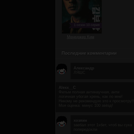
1 сезон 10 серия
Менеджер Ким
Последние комментарии
Александр
ЛЯШС
Alexx__C
Фильм полная антинаучная, анти
логичная убогая хрень, как по мне!
Никому не рекомендую это к просмотру!!
Моя оценка: минус 100 звёзд!
хозяин
заебал этот 1хбет, чтоб вы сука
попередохли