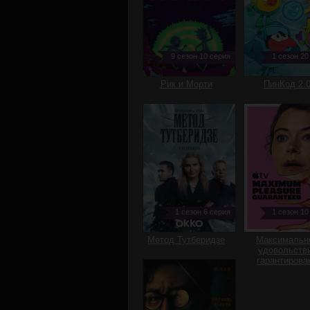
9 сезон 10 серия
1 сезон 20
Рик и Морти
ПинКод 2.
1 сезон 6 серия
1 сезон 10
Метод Тутберидзе
Максимальн
удовольств
гарантирова