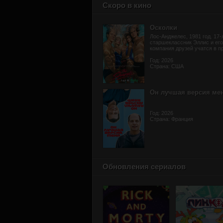
Скоро в кино
Осколки
Лос-Анджелес, 1981 год. 17-
старшеклассник Эллис и его
компания друзей учатся в пр
Год: 2026
Страна: США
Он лучшая версия ме
Год: 2026
Страна: Франция
Обновления сериалов