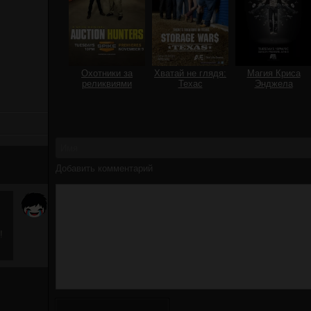
Охотники за
Хватай не глядя:
Магия Криса
реликвиями
Техас
Энджела
Добавить комментарий
!