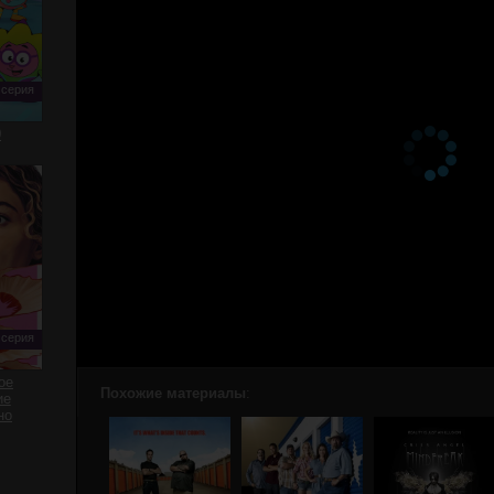
 серия
0
 серия
ое
Похожие материалы
:
ие
но