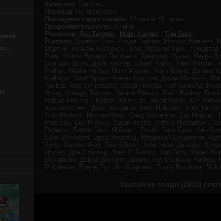
Качество:
Трейлер
Перевод:
Не требуется
Последняя серия онлайн:
16 сезон 10 серия
Продолжительность:
60 мин.
Режиссер:
Дэн Голден
,
Марк Харрис
,
Том Бирс
летний
В ролях:
Джеймс Грин, Родди Пайпер, Мэттью Беннетт, Ro
ес...
Мартин, Уильям Мортенсен Вон, Фрэнсис Грин, Либертад 
Peter Sidlow, Брэнди Пассанте, Джаррод Шульц, Лаура Д
Брэндон Шитс, Дэйв Хестер, Барри Уайсс, Айви Кэлвин, 
Padian, Nabila Haniss, Мэтт Харрис, Mark Balelo, Дэннис 
Karlinger, Херб Браун, Кенни Кроссли, Джим Митчелл, R
Treibitz, Ron Scheenstra, Joseph Kereta, Пэт Кинкейд, Ри
ня
Эшер, Ховард Бардач, Denise Bletsos, Keith Bushey, Dominic
Robbie Freeman, Robert Gellerman, Stuart Golob, Kim Griev
Хелльмут мл., Дэйл Хиндмэн, Erkki Huhtamo, Anto Kamarian,
Skip Marketti, Michael Metz, Craig Michelson, Дик Моррис, 
Peterson, Don Presley, Jason Renfro, Jeffery Richardson, J
Робертс, Бабба Смит, Miriam L. Smith, Рики Смит, Ken Sorrel
Elliot Weinstein, Брэд Уитфорд, Мордехай Ерушалми, Kathe
Зулу, Bamboo Ben, Tom Gibson, John Nese, Джордж Ортус
Rovero, Дэн Стэтлер, Эрик Р. Тейлор, Jim Terry, Фабио Вив
DeJarnette, Дэвид Доссетт, Justine Joy, Стефани Чаблоз, 
Poindexter, Бринн Рут, Jim Stephens, Stacy Burcham, Ric
Хватай не глядя (2010) смо