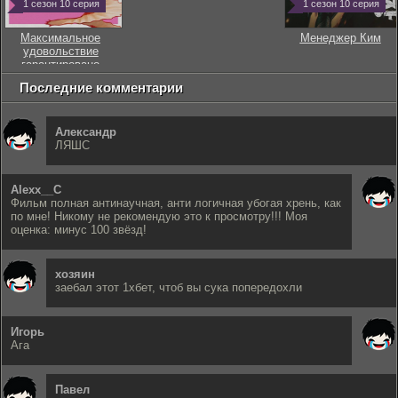
1 сезон 10 серия
1 сезон 10 серия
Максимальное
Менеджер Ким
удовольствие
гарантировано
Последние комментарии
Александр
ЛЯШС
Alexx__C
Фильм полная антинаучная, анти логичная убогая хрень, как
по мне! Никому не рекомендую это к просмотру!!! Моя
оценка: минус 100 звёзд!
хозяин
заебал этот 1хбет, чтоб вы сука попередохли
Игорь
Ага
Павел