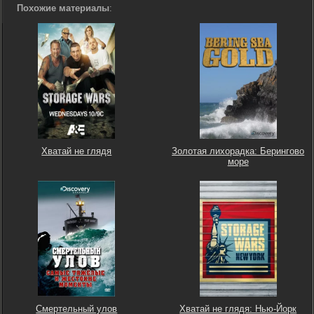
Похожие материалы
:
Хватай не глядя
Золотая лихорадка: Берингово
море
Смертельный улов
Хватай не глядя: Нью-Йорк