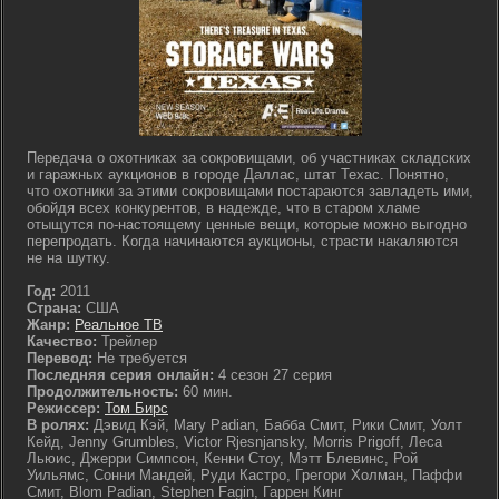
Передача о охотниках за сокровищами, об участниках складских
и гаражных аукционов в городе Даллас, штат Техас. Понятно,
что охотники за этими сокровищами постараются завладеть ими,
обойдя всех конкурентов, в надежде, что в старом хламе
отыщутся по-настоящему ценные вещи, которые можно выгодно
перепродать. Когда начинаются аукционы, cтрасти накаляются
не на шутку.
Год:
2011
Страна:
США
Жанр:
Реальное ТВ
Качество:
Трейлер
Перевод:
Не требуется
Последняя серия онлайн:
4 сезон 27 серия
Продолжительность:
60 мин.
Режиссер:
Том Бирс
В ролях:
Дэвид Кэй, Mary Padian, Бабба Смит, Рики Смит, Уолт
Кейд, Jenny Grumbles, Victor Rjesnjansky, Morris Prigoff, Леса
Льюис, Джерри Симпсон, Кенни Стоу, Мэтт Блевинс, Рой
Уильямс, Сонни Мандей, Руди Кастро, Грегори Холман, Паффи
Смит, Blom Padian, Stephen Fagin, Гаррен Кинг