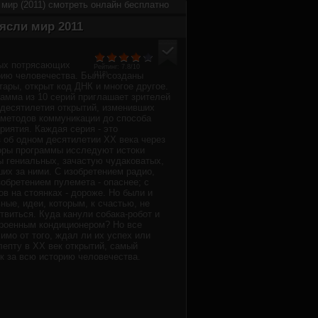
 мир (2011) смотреть онлайн бесплатно
ясли мир 2011
мых потрясающих
Рейтинг:
7.8
/10
рию человечества. Были созданы
(
118
)
тары, открыт код ДНК и многое другое.
амма из 10 серий приглашает зрителей
 десятилетия открытий, изменивших
 методов коммуникации до способа
иятия. Каждая серия - это
 об одном десятилетии ХХ века через
оры программы исследуют истоки
ы гениальных, зачастую чудаковатых,
ших за ними. С изобретением радио,
зобретением пулемета - опаснее; с
в на стоянках - дороже. Но были и
ные, идеи, которым, к счастью, не
виться. Куда канули собака-робот и
троенным кондиционером? Но все
имо от того, ждал ли их успех или
лепту в ХХ век открытий, самый
к за всю историю человечества.