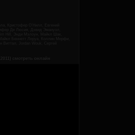
ола, Кристофер О’Нилл, Евгений
нифер Де Люсия, Дэвид Эмануэл,
m Hill, Энди Мэлоун, Майкл Шак,
, Майкл Беннетт Леруа, Коллин Мерфи,
ан Виттал, Jordan Wouk, Сергей
2011) смотреть онлайн