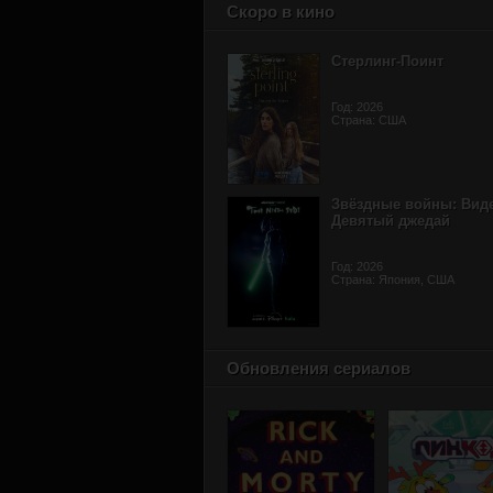
Скоро в кино
Стерлинг-Поинт
Год: 2026
Страна: США
Звёздные войны: Вид
Девятый джедай
Год: 2026
Страна: Япония, США
Обновления сериалов