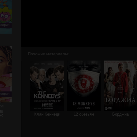
 серия
0
Похожие материалы
:
 серия
ое
ие
Клан Кеннеди
12 обезьян
Борджиа
но