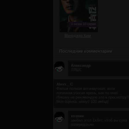
1 сезон 10 серия
Менеджер Ким
Последние комментарии
Александр
ЛЯШС
Alexx__C
Фильм полная антинаучная, анти
логичная убогая хрень, как по мне!
Никому не рекомендую это к просмотру!!
Моя оценка: минус 100 звёзд!
хозяин
заебал этот 1хбет, чтоб вы сука
попередохли