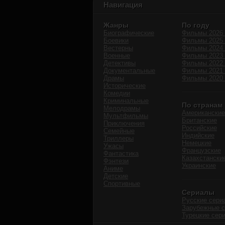
Навигация
Жанры
По году
Биографические
Фильмы 2026 
Боевики
Фильмы 2025 
Вестерны
Фильмы 2024 
Военные
Фильмы 2023 
Детективы
Фильмы 2022 
Документальные
Фильмы 2021 
Драмы
Фильмы 2020 
Исторические
Комедии
Криминальные
По странам
Мелодрамы
Американские
Мультфильмы
Британские
Приключения
Российские
Семейные
Индийские
Триллеры
Немецкие
Ужасы
Французские
Фантастика
Казахстански
Фэнтези
Украинские
Аниме
Детские
Спортивные
Сериалы
Русские сери
Зарубежные 
Турецкие сер