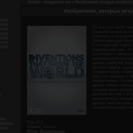
KinoGo - kinogozone.org
» Изобретения, которые потрясли
Изобретения, которые потр
года
года
ХХ век стал эрой са
года
открытий за всю исто
года
самолеты и электроги
года
Захватывающая прогр
года
в путешествие сквозь
года
современный мир - от
мышления и самовоспр
вдохновенный рассказ
призму открытий. Авт
великих идей и судьб
изобретателей, стояв
мир стал меньше; с и
изобретением счетчико
другие, менее гениаль
суждено было осущест
е
деловой костюм с вс
изобретатели, независ
провал, внесли свою 
«изобретательный» ве
алы
Год:
2011
сериалы
Страна:
Канада
иалы
Жанр:
Исторические