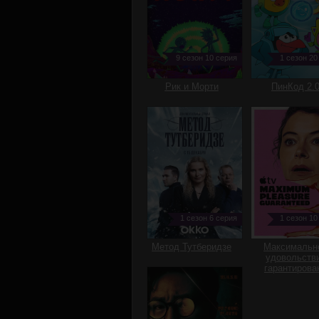
9 сезон 10 серия
1 сезон 20
Рик и Морти
ПинКод 2.
1 сезон 6 серия
1 сезон 10
Метод Тутберидзе
Максимальн
удовольств
гарантирова