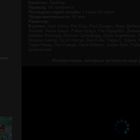
Качество:
Трейлер
Перевод:
Не требуется
Последняя серия онлайн:
1 сезон 10 серия
Продолжительность:
60 мин.
Режиссер:
В ролях:
Josh Vokey, Рон Баш, Paul Giurgeu, Марк ДеНик
Акимов, Логан Браун, Райан Браун, Рик Кордейро, Джен
Джеймс Фаницца, Мэттью Галлифорд, Шэйн Харбинсон, Ji
Норман Сингер, Scott Vancea, Бен Бэйн, Терри С. Барна
Терри Новак, Пол Риверз, Dave Roberts, Jordan Roth, Рай
Шпаковский
ения.
Изобретения, которые потрясли мир (