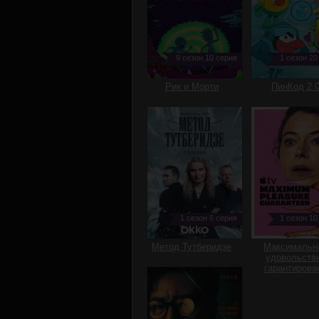
9 сезон 10 серия
1 сезон 20
Рик и Морти
ПинКод 2.
1 сезон 6 серия
1 сезон 10
Метод Тутберидзе
Максимальн
удовольств
гарантирова