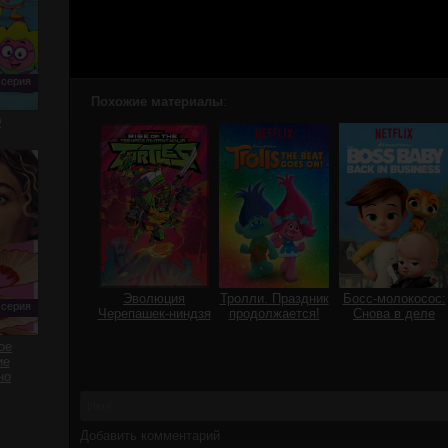
 серия
Похожие материалы
:
0
Эволюция
Тролли. Праздник
Босс-молокосос:
 серия
Черепашек-ниндзя
продолжается!
Снова в деле
ое
ие
но
Добавить комментарий