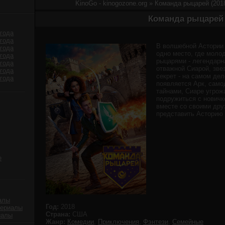
KinoGo - kinogozone.org
» Команда рыцарей (201
Команда рыцарей 
года
года
В волшебной Астории
года
одно место, где моло
года
рыцарями - легендарн
года
отважной Сиарой, зве
года
секрет - на самом дел
года
появляется Арк, сам
тайнами, Сиаре угрож
подружиться с новичк
вместе со своими дру
представить Асторию 
е
алы
Год:
2018
сериалы
Страна:
США
иалы
Жанр:
Комедии
,
Приключения
,
Фэнтези
,
Семейные