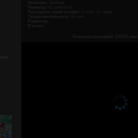
Качество:
Трейлер
Перевод:
Не требуется
Последняя серия онлайн:
2 сезон 10 серия
Продолжительность:
60 мин.
Режиссер:
В ролях:
Команда рыцарей (2018) смо
ения.