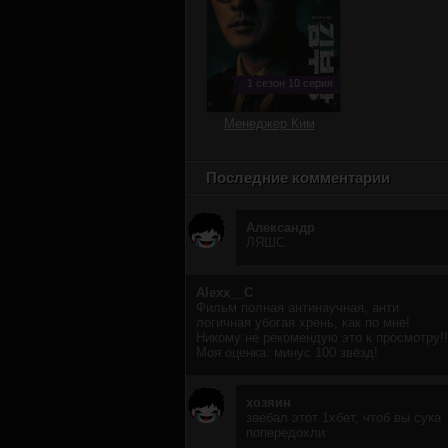
1 сезон 10 серия
Менеджер Ким
Последние комментарии
Александр
ЛЯШС
Alexx__C
Фильм полная антинаучная, анти
логичная убогая хрень, как по мне!
Никому не рекомендую это к просмотру!!
Моя оценка: минус 100 звёзд!
хозяин
заебал этот 1хбет, чтоб вы сука
попередохли