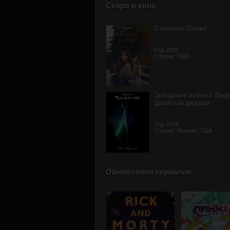
Скоро в кино
Стерлинг-Поинт
Год: 2026
Страна: США
Звёздные войны: Вид
Девятый джедай
Год: 2026
Страна: Япония, США
Обновления сериалов