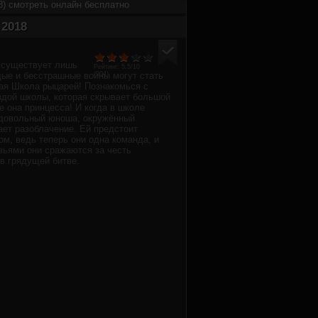
8) смотреть онлайн бесплатно
2018
 существует лишь
Рейтинг:
5.5
/10
дые и бесстрашные воины могут стать
(
904
)
ая Школа рыцарей! Познакомься с
здой школы, которая скрывает большой
е она принцесса! И когда в школе
одовольный юноша, окружённый
ает разоблачение. Ей предстоит
ом, ведь теперь они одна команда, и
зьями они сражаются за честь
в грядущей битве.