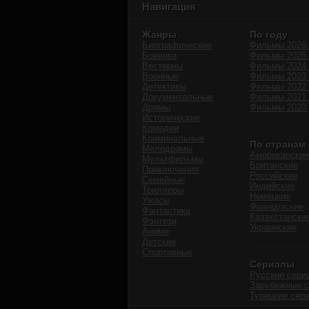
Навигация
Жанры
По году
Биографические
Фильмы 2026 
Боевики
Фильмы 2025 
Вестерны
Фильмы 2024 
Военные
Фильмы 2023 
Детективы
Фильмы 2022 
Документальные
Фильмы 2021 
Драмы
Фильмы 2020 
Исторические
Комедии
Криминальные
По странам
Мелодрамы
Американские
Мультфильмы
Британские
Приключения
Российские
Семейные
Индийские
Триллеры
Немецкие
Ужасы
Французские
Фантастика
Казахстански
Фэнтези
Украинские
Аниме
Детские
Спортивные
Сериалы
Русские сери
Зарубежные 
Турецкие сер