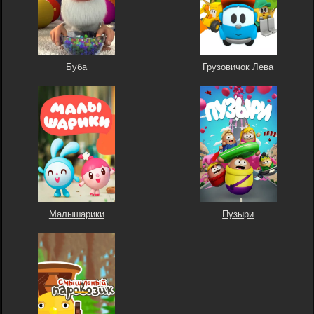
Буба
Грузовичок Лева
Малышарики
Пузыри