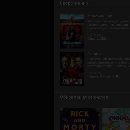
Скоро в кино
Мороженщик
Мороженщик угощает детей
лакомствами, что приводит
к ужасающим последствиям и
Год: 2026
Страна: США
Гандикап
В небольшом портовом горо
разворачивается игра без п
в которой ставка — жизнь. В 
Год: 2026
Страна: Россия, СНГ
Обновления сериалов