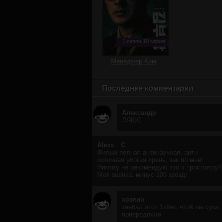
1 сезон 10 серия
Менеджер Ким
Последние комментарии
Александр
ЛЯШС
Alexx__C
Фильм полная антинаучная, анти
логичная убогая хрень, как по мне!
Никому не рекомендую это к просмотру!!
Моя оценка: минус 100 звёзд!
хозяин
заебал этот 1хбет, чтоб вы сука
попередохли