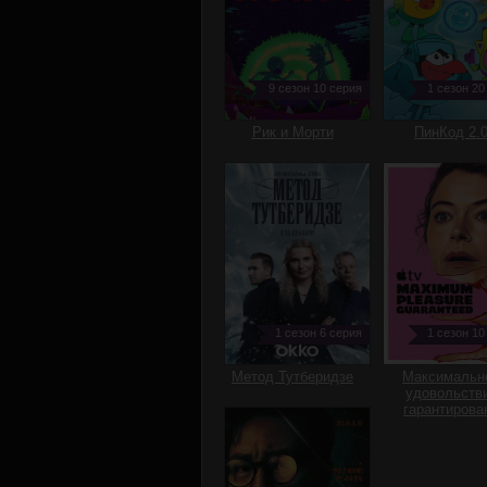
9 сезон 10 серия
1 сезон 20
Рик и Морти
ПинКод 2.
1 сезон 6 серия
1 сезон 10
Метод Тутберидзе
Максимальн
удовольств
гарантирова