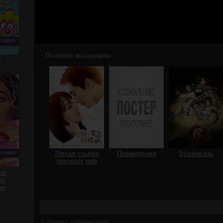
 серия
Похожие материалы
:
0
 серия
Легкая улыбка
Переводчики
Булянжэнь
покоряет мир
ое
ие
но
Добавить комментарий