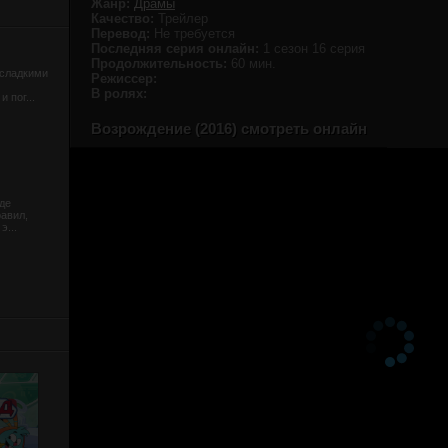
Жанр:
Драмы
Качество:
Трейлер
Перевод:
Не требуется
Последняя серия онлайн:
1 сезон 16 серия
Продолжительность:
60 мин.
 сладкими
Режиссер:
В ролях:
 пог...
Возрождение (2016) смотреть онлайн
де
равил,
э...