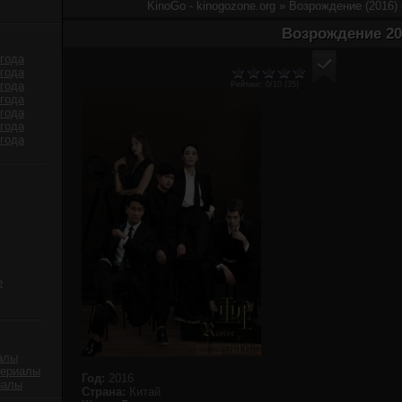
KinoGo - kinogozone.org
» Возрождение (2016)
Возрождение 20
года
года
года
Рейтинг:
0
/10 (
35
)
года
года
года
года
е
алы
сериалы
Год:
2016
иалы
Страна:
Китай