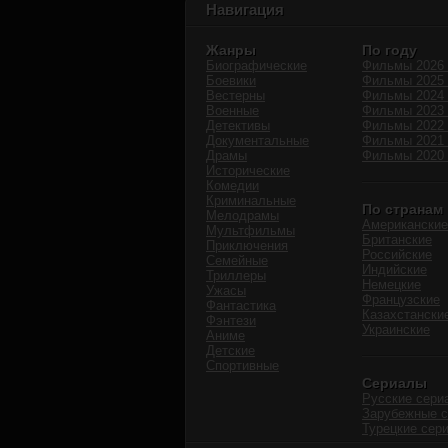
Навигация
Жанры
По году
Биографические
Фильмы 2026 
Боевики
Фильмы 2025 
Вестерны
Фильмы 2024 
Военные
Фильмы 2023 
Детективы
Фильмы 2022 
Документальные
Фильмы 2021 
Драмы
Фильмы 2020 
Исторические
Комедии
Криминальные
По странам
Мелодрамы
Американские
Мультфильмы
Британские
Приключения
Российские
Семейные
Индийские
Триллеры
Немецкие
Ужасы
Французские
Фантастика
Казахстански
Фэнтези
Украинские
Аниме
Детские
Спортивные
Сериалы
Русские сери
Зарубежные 
Турецкие сер