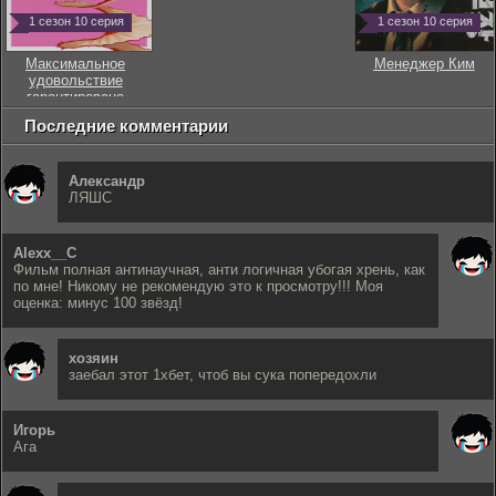
1 сезон 10 серия
1 сезон 10 серия
Максимальное
Менеджер Ким
удовольствие
гарантировано
Последние комментарии
Александр
ЛЯШС
Alexx__C
Фильм полная антинаучная, анти логичная убогая хрень, как
по мне! Никому не рекомендую это к просмотру!!! Моя
оценка: минус 100 звёзд!
хозяин
заебал этот 1хбет, чтоб вы сука попередохли
Игорь
Ага