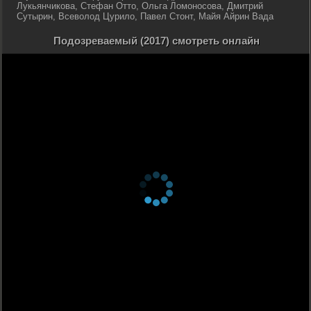
Лукьянчикова, Стефан Отто, Ольга Ломоносова, Дмитрий
Сутырин, Всеволод Цурило, Павел Стонт, Майя Айрин Вада
Подозреваемый (2017) смотреть онлайн