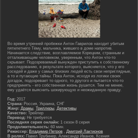
Во время утренней пробежки Антон Гаврилов находит убитым
пятилетнего Тёму, мальчика, жившего в доме напротив.
Начинается следствие, возглавляемое Корецким, странным и
отталкивающим человеком, уверенным, что Антон что-то
скрывает. Подозреваемый вынужден приступить к собственному
расследованию, в результате которого, выясняется, что у его
соседей и даже у самых близких людей есть свои неприглядные,
а то и пугающие тайны. Пока Антон, исходя из логики своих
догадок, подозревает то одного, то другого и пытается что-то
предпринять - его собственная жизнь рушится. Тем не менее,
ему удаётся выяснить шокирующую и неожиданную правду.
Год:
2017
Страна:
Россия, Украина, СНГ
Жанр:
Драмы
,
Триллеры
,
Детективы
Качество:
Трейлер
Перевод:
Не требуется
Последняя серия онлайн:
1 сезон 8 серия
Продолжительность:
60 мин.
Режиссер:
Владимир Петров
,
Дмитрий Лактионов
В ролях:
Павел Трубинер, Александр Иванов, Ксения