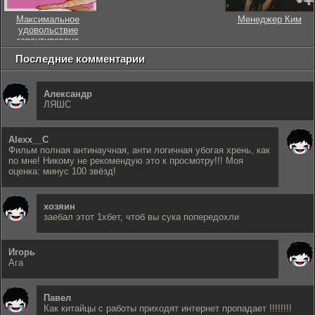
Максимальное
Менеджер Ким
удовольствие
гарантировано
Последние комментарии
Александр
ЛЯШС
Alexx__C
Фильм полная антинаучная, анти логичная убогая хрень, как
по мне! Никому не рекомендую это к просмотру!!! Моя
оценка: минус 100 звёзд!
хозяин
заебал этот 1хбет, чтоб вы сука попередохли
Игорь
Ага
Павел
Как китайцы с работы приходят интернет пропадает !!!!!!!!