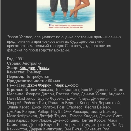
Эррол Уоллес, специалист по оценке состояния промышленных
предприятий и прогнозирования их будущего развития,
приезжает в маленький городок Споттсвуд, где находится
фабрика по производству мокасин.
Год:
1991
Страна:
Австралия
Жанр:
Комедии
,
Драмы
Качество:
Трейлер
Перевод:
Не требуется
Продолжительность:
60 мин.
Режиссер:
Джон Фэрроу
,
Марк Джофф
В ролях:
Энтони Хопкинс, Тони Коллетт, Бен Мендельсон, Эсме
Мелвилл, Джордж Диксон, Рассел Кроу, Дэниэл Уилли, Анджела
Панч МакГрегор, Бруно Лоуренс, Джон Флаус, Джиллиан
Мюррэй, Ребекка Ригг, Рэндолл Бергер, Конор МакДермоттрой,
Элвин Кёртс, Джон Уолтон, Рози Старгесс, Лесли Бэйкер,
Джеймс Кондон, Роберт Ноубл, Эми Роджерс, Билли Бакстер,
Макс Фэйрчайлд, Джефф Труман, Тамара Калдин, Дезире Смит,
Гари Адамс, Тони Ламон, Джейкоб Кино, Нэйтан Крофт, Мики
Камиллери, Джофф Брукс, Рон Бергман, Джудит Грэхэм, Ллойд
Каннингтон, Даррен Килпэтрик, Энн Ригби, Элизабет Рул