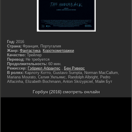
Год:
2016
Страна:
Франция, Португалия
Жанр:
Фантастика
,
Короткометражки
Качество:
Трейлер
Перевод:
Не требуется
Продолжительность:
60 мин.
Режиссер:
Гэбриел Абрантес
,
Бен Риверс
В ролях:
Карлоту Котто, Gustavo Sumpta, Norman MacCallum,
Mariana Mourato, Селия Уильямс, Randolph Albright, Pedro
Alfacinha, Elizabeth Bochmann, Anton Skrzypiciel, Майя Бут
Горбун (2016) смотреть онлайн