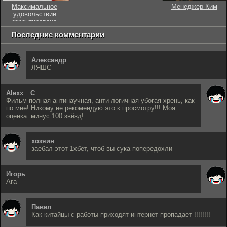
Максимальное
Менеджер Ким
удовольствие
гарантировано
Последние комментарии
Александр
ЛЯШС
Alexx__C
Фильм полная антинаучная, анти логичная убогая хрень, как
по мне! Никому не рекомендую это к просмотру!!! Моя
оценка: минус 100 звёзд!
хозяин
заебал этот 1хбет, чтоб вы сука попередохли
Игорь
Ага
Павел
Как китайцы с работы приходят интернет пропадает !!!!!!!!