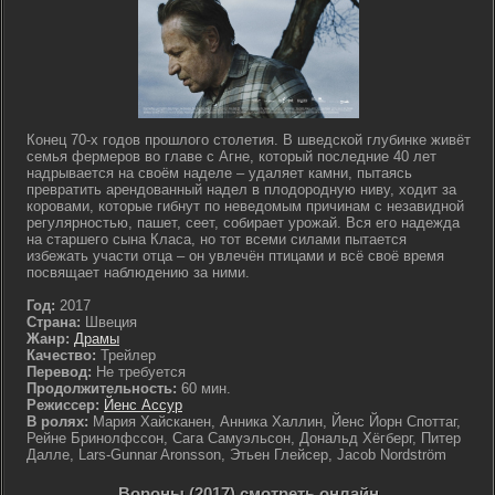
Конец 70-х годов прошлого столетия. В шведской глубинке живёт
семья фермеров во главе с Агне, который последние 40 лет
надрывается на своём наделе – удаляет камни, пытаясь
превратить арендованный надел в плодородную ниву, ходит за
коровами, которые гибнут по неведомым причинам с незавидной
регулярностью, пашет, сеет, собирает урожай. Вся его надежда
на старшего сына Класа, но тот всеми силами пытается
избежать участи отца – он увлечён птицами и всё своё время
посвящает наблюдению за ними.
Год:
2017
Страна:
Швеция
Жанр:
Драмы
Качество:
Трейлер
Перевод:
Не требуется
Продолжительность:
60 мин.
Режиссер:
Йенс Ассур
В ролях:
Мария Хайсканен, Анника Халлин, Йенс Йорн Споттаг,
Рейне Бринолфссон, Сага Самуэльсон, Дональд Хёгберг, Питер
Далле, Lars-Gunnar Aronsson, Этьен Глейсер, Jacob Nordström
Вороны (2017) смотреть онлайн