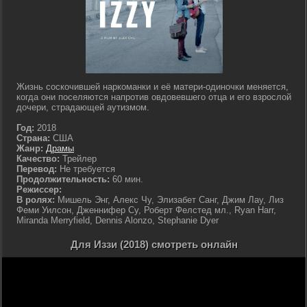
Жизнь соскочившей наркоманки и её матери-одиночки меняется,
когда они поселяются напротив овдовевшего отца и его взрослой
дочери, страдающей аутизмом.
Год:
2018
Страна:
США
Жанр:
Драмы
Качество:
Трейлер
Перевод:
Не требуется
Продолжительность:
60 мин.
Режиссер:
В ролях:
Мишель Энг, Алекс Чу, Элизабет Санг, Джим Лау, Лиз
Феми Уилсон, Дженнифер Су, Роберт Фелстед мл., Ryan Harr,
Miranda Merryfield, Dennis Alonzo, Stephanie Dyer
Для Иззи (2018) смотреть онлайн