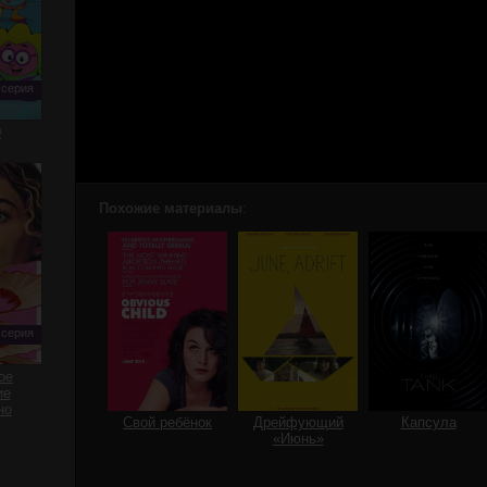
 серия
0
Похожие материалы
:
 серия
ое
ие
но
Свой ребёнок
Дрейфующий
Капсула
«Июнь»