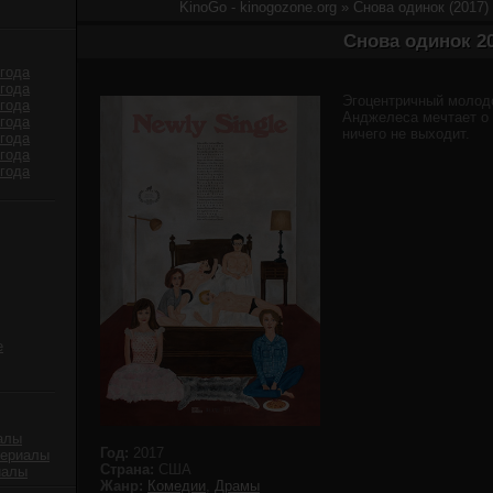
KinoGo - kinogozone.org
» Снова одинок (2017)
Снова одинок 2
года
года
Эгоцентричный молодо
года
Анджелеса мечтает о 
года
ничего не выходит.
года
года
года
е
алы
Год:
2017
сериалы
Страна:
США
иалы
Жанр:
Комедии
,
Драмы