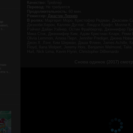
Качество:
Трейлер
Перевод:
Не требуется
Продолжительность:
60 мин.
Режиссер:
Джастин Лернер
В ролях:
Маргерит Моро, Кристофер Редман, Джасмин С
де
Джэкоби-Херон, Каллен Дуглас, Линдси Крафт, Молли К. 
равил,
э...
Рэйчел Дайан Уэйнер, Остин Фрайбергер, Дженнифер Преди
Мика Сток, Дженнифер Ким, Адам Кристиан Кларк, Реми Бе
Olivia Lemmon, Ализа Перл, Jennifer Prediger, Джина Нов
Джон Х. Лэнг, Ким Шерман, Даша Флинн, James Achille, Ке
Floyd, Ilana Wolpert, Jeremy Hois, Benjamin Welmond, Tali
Hurt, Nick Lima, Kevin Flynn, Christopher DiBernardo
Снова одинок (2017) смот
тких
:
ти ч...