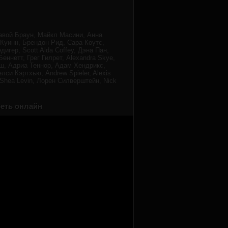
авой Браун, Майкл Масини, Анна
Куинн, Брендон Рид, Сара Коутс,
гер, Scott Alda Coffey, Дэна Пан,
ннетт, Грег Гилрет, Alexandra Skye,
ыш, Адриа Теннор, Адам Хендрикс,
лси Кэртхью, Andrew Spieler, Alexis
a Shea Levin, Лорен Силверштейн, Nick
реть онлайн