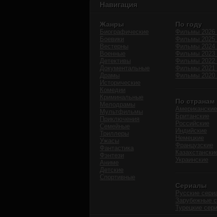
Навигация
Жанры
По году
Биографические
Фильмы 2026 
Боевики
Фильмы 2025 
Вестерны
Фильмы 2024 
Военные
Фильмы 2023 
Детективы
Фильмы 2022 
Документальные
Фильмы 2021 
Драмы
Фильмы 2020 
Исторические
Комедии
Криминальные
По странам
Мелодрамы
Американские
Мультфильмы
Британские
Приключения
Российские
Семейные
Индийские
Триллеры
Немецкие
Ужасы
Французские
Фантастика
Казахстански
Фэнтези
Украинские
Аниме
Детские
Спортивные
Сериалы
Русские сери
Зарубежные 
Турецкие сер