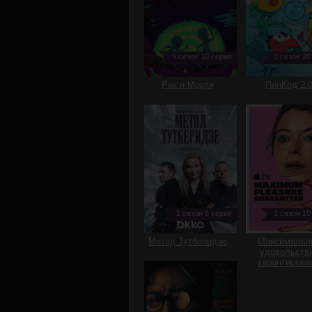
9 сезон 10 серия
1 сезон 20
Рик и Морти
ПинКод 2.
1 сезон 6 серия
1 сезон 10
Метод Тутберидзе
Максимальн
удовольств
гарантирова