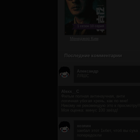
1 сезон 10 серия
Менеджер Ким
Последние комментарии
Александр
ЛЯШС
Alexx__C
Фильм полная антинаучная, анти
логичная убогая хрень, как по мне!
Никому не рекомендую это к просмотру!!
Моя оценка: минус 100 звёзд!
хозяин
заебал этот 1хбет, чтоб вы сука
попередохли