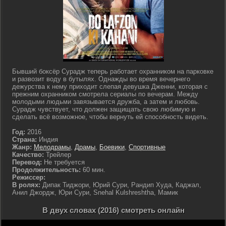
Бывший боксёр Сурадж теперь работает охранником на парковке
и развозит воду в бутылях. Однажды во время вечернего
дежурства к нему приходит слепая девушка Дженни, которая с
прежним охранником смотрела сериалы по вечерам. Между
молодыми людьми завязывается дружба, а затем и любовь.
Сурадж чувствует, что должен защищать свою любимую и
сделать всё возможное, чтобы вернуть ей способность видеть.
Год:
2016
Страна:
Индия
Жанр:
Мелодрамы
,
Драмы
,
Боевики
,
Спортивные
Качество:
Трейлер
Перевод:
Не требуется
Продолжительность:
60 мин.
Режиссер:
В ролях:
Дипак Тиджори, Юрий Сури, Рандип Худа, Каджал,
Анил Джордж, Юри Сури, Snehal Kulshreshtha, Мамик
В двух словах (2016) смотреть онлайн