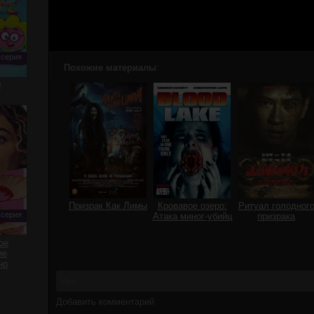
 серия
Похожие материалы
:
0
Призрак Как Лимы
Кровавое озеро:
Ритуал голодног
 серия
Атака миног-убийц
призрака
ое
ие
но
Добавить комментарий