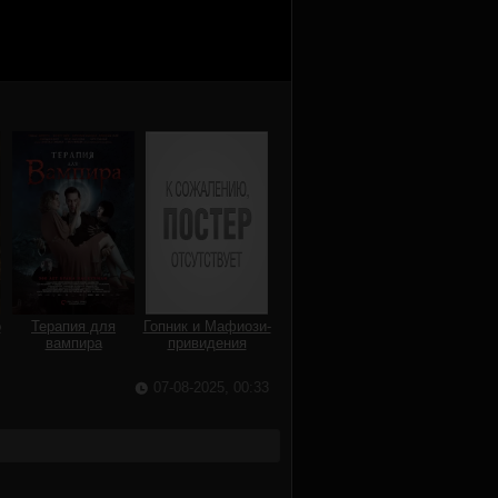
о
Терапия для
Гопник и Мафиози-
вампира
привидения
07-08-2025, 00:33