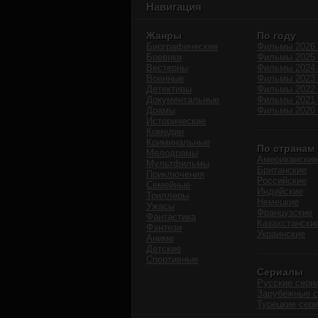
Навигация
Жанры
По году
Биографические
Фильмы 2026 
Боевики
Фильмы 2025 
Вестерны
Фильмы 2024 
Военные
Фильмы 2023 
Детективы
Фильмы 2022 
Документальные
Фильмы 2021 
Драмы
Фильмы 2020 
Исторические
Комедии
Криминальные
По странам
Мелодрамы
Американские
Мультфильмы
Британские
Приключения
Российские
Семейные
Индийские
Триллеры
Немецкие
Ужасы
Французские
Фантастика
Казахстански
Фэнтези
Украинские
Аниме
Детские
Спортивные
Сериалы
Русские сери
Зарубежные 
Турецкие сер