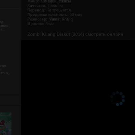
Жанр:
Комедии
,
Ужасы
Качество:
Трейлер
Перевод:
Не требуется
Продолжительность:
60 мин.
Режиссер:
Mamat Khalid
де
В ролях:
Awie
равил,
э...
Zombi Kilang Biskut (2014) смотреть онлайн
тких
:
ти ч...