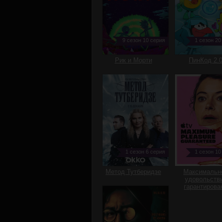
9 сезон 10 серия
1 сезон 20
Рик и Морти
ПинКод 2.
1 сезон 6 серия
1 сезон 10
Метод Тутберидзе
Максимальн
удовольств
гарантирова