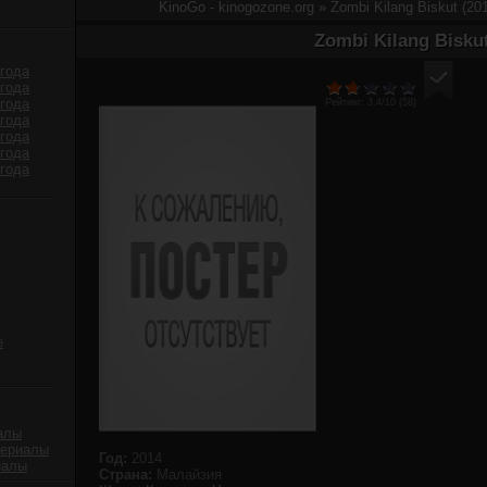
KinoGo - kinogozone.org
» Zombi Kilang Biskut (2
Zombi Kilang Bisku
года
года
года
Рейтинг:
3.4
/10 (
58
)
года
года
года
года
е
алы
сериалы
Год:
2014
иалы
Страна:
Малайзия