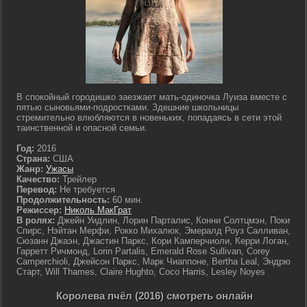
В спокойный городишко заезжает мать-одиночка Луиза вместе с
пятью сыновьями-подростками. Здешние школьницы
стремительно влюбляются в новеньких, попадаясь в сети этой
таинственной и опасной семьи.
Год:
2016
Страна:
США
Жанр:
Ужасы
Качество:
Трейлер
Перевод:
Не требуется
Продолжительность:
60 мин.
Режиссер:
Николь МакГрат
В ролях:
Джейн Уидлин, Лорин Парталис, Конни Солтцмэн, Поки
Спирс, Нэйтан Мерфи, Рокко Михалюк, Эмералд Роуз Салливан,
Сюзанн Джаэн, Джастин Паркс, Кори Камперчиоли, Керри Логан,
Гарретт Ричмонд, Lorin Partalis, Emerald Rose Sullivan, Corey
Camperchioli, Джейсон Паркс, Марк Чиаппоне, Bertha Leal, Эндрю
Старт, Will Thames, Claire Hughto, Coco Harris, Lesley Noyes
Королева пчёл (2016) смотреть онлайн