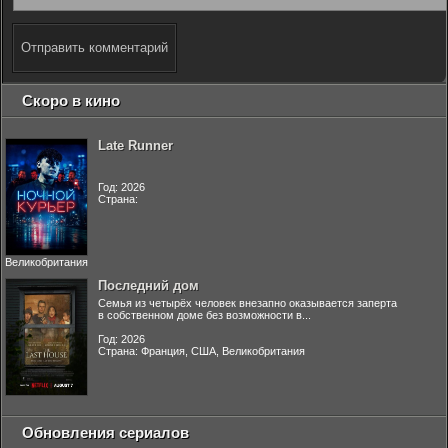
Отправить комментарий
Скоро в кино
Late Runner
Год: 2026
Страна:
Великобритания
Последний дом
Семья из четырёх человек внезапно оказывается заперта
в собственном доме без возможности в...
Год: 2026
Страна: Франция, США, Великобритания
Обновления сериалов