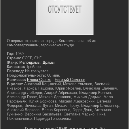
О первых строителях города Комсомольска, об их
самоотверженном, героическом труде.
Год:
1959
Страна:
СССР, СНГ
Жанр:
Мелодрамы
,
Драмы
Качество:
Трейлер
Перевод:
Не требуется
Продолжительность:
60 мин.
Режиссер:
Елена Скачко
,
Евгений Симонов
В ролях:
Анатолий Кацынский, Михаил Ульянов, Василий
Ливанов, Лариса Пашкова, Юрий Яковлев, Вячеслав Шалевич,
Александр Лебедев, Андрей Абрикосов, Владимир Колчин,
Александр Граве, Михаил Державин, Михаил Дадыко, Алла
Парфаньяк, Юлия Борисова, Михаил Жарковский, Евгений
Федоров, Вячеслав Дугин, Михаил Греку, Владимир Шлезингер,
Анатолий Борисов, Елена Коровина, Гарри Дунц, Антонина
Гунченко, Вероника Васильева, Светлана Масько, Нина
Нехлопоченко, Надежда Генералова
Город на заре (1959) смотреть онлайн