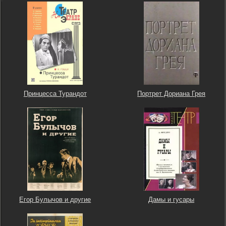
Принцесса Турандот
Портрет Дориана Грея
Егор Булычов и другие
Дамы и гусары